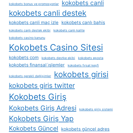
kokobets canli
kokobets bonus ve promosyonlar
kokobets canli destek
kokobets canli maç izle
kokobets canlı bahis
kokobets canlı destek ekibi
kokobets canlı kalite
kokobets casino kanunu
Kokobets Casino Sitesi
kokobets com
kokobets destke ekibi
kokobets eposta
kokobets finansal i̇şlemler
kokobets fırsat keşfi
kokobets girisi
kokobets gerekli değişimler
kokobets giris twitter
Kokobets Giriş
Kokobets Giriş Adresi
kokobets giriş sistemi
Kokobets Giriş Yap
Kokobets Güncel
kokobets güncel adres