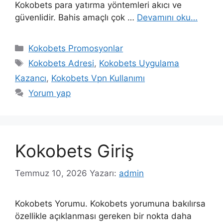
Kokobets para yatırma yöntemleri akıcı ve
güvenlidir. Bahis amaçlı çok …
Devamını oku…
Kategoriler
Kokobets Promosyonlar
Etiketler
Kokobets Adresi
,
Kokobets Uygulama
Kazancı
,
Kokobets Vpn Kullanımı
Yorum yap
Kokobets Giriş
Temmuz 10, 2026
Yazarı:
admin
Kokobets Yorumu. Kokobets yorumuna bakılırsa
özellikle açıklanması gereken bir nokta daha