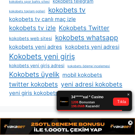
kokobets telegram
kokobets spor bahis sitesi
kokobets tv
kokobets toplam golleri
kokobets tv canlı maç izle
kokobets tv izle
Kokobets Twitter
kokobets whatsapp
kokobets web sitesi
kokobets yeni adres
kokobets yeni adresi
Kokobets yeni giriş
kokobets yeni giriş adresi
kokobets ödeme i̇ncelemesi
Kokobets üyelik
mobil kokobets
twitter kokobets
yeni adresi kokobets
yeni giris kokobets
×
Arşivler