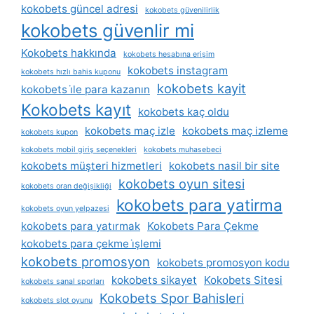
kokobets güncel adresi
kokobets güvenilirlik
kokobets güvenlir mi
Kokobets hakkında
kokobets hesabına erişim
kokobets instagram
kokobets hızlı bahis kuponu
kokobets kayit
kokobets i̇le para kazanın
Kokobets kayıt
kokobets kaç oldu
kokobets maç izle
kokobets maç izleme
kokobets kupon
kokobets mobil giriş seçenekleri
kokobets muhasebeci
kokobets müşteri hizmetleri
kokobets nasil bir site
kokobets oyun sitesi
kokobets oran değişikliği
kokobets para yatirma
kokobets oyun yelpazesi
kokobets para yatırmak
Kokobets Para Çekme
kokobets para çekme i̇şlemi
kokobets promosyon
kokobets promosyon kodu
kokobets sikayet
Kokobets Sitesi
kokobets sanal sporları
Kokobets Spor Bahisleri
kokobets slot oyunu