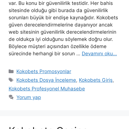
var. Bu konu bir güvenilirlik testidir. Her bahis
sitesinde olduğu gibi burada da güvenilirlik
sorunları büyük bir endişe kaynağıdır. Kokobets
güven derecelendirmelerine dayanıyor ancak
web sitesinin güvenilirlik derecelendirmelerinin
de oldukça iyi olduğunu söylemek doğru olur.
Böylece müşteri açısından özellikle ödeme
sürecinde herhangi bir sorun …
Devamını oku…
Kategoriler
Kokobets Promosyonlar
Etiketler
Kokobets Dosya İnceleme
,
Kokobets Giriş
,
Kokobets Profesyonel Muhasebe
Yorum yap