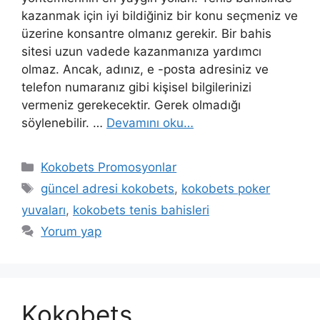
kazanmak için iyi bildiğiniz bir konu seçmeniz ve
üzerine konsantre olmanız gerekir. Bir bahis
sitesi uzun vadede kazanmanıza yardımcı
olmaz. Ancak, adınız, e -posta adresiniz ve
telefon numaranız gibi kişisel bilgilerinizi
vermeniz gerekecektir. Gerek olmadığı
söylenebilir. …
Devamını oku…
Kategoriler
Kokobets Promosyonlar
Etiketler
güncel adresi kokobets
,
kokobets poker
yuvaları
,
kokobets tenis bahisleri
Yorum yap
Kokobets