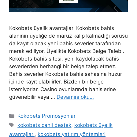
Kokobets üyelik avantajları Kokobets bahis
alanının üyeliğe de maruz kalıp kalmadığı sorusu
da kayıt olacak yeni bahis severler tarafından
merak ediliyor. Üyelikte Kokobets Belge Talebi.
Kokobets bahis sitesi, yeni kaydolacak bahis
severlerden herhangi bir belge talep etmez.
Bahis severler Kokobets bahis sahasına huzur
içinde kayıt olabilirler. Bizden bir belge
istemiyorlar. Casino oyunlarında bahislerine
güvenebilir veya …
Devamını oku…
Kategoriler
Kokobets Promosyonlar
Etiketler
kokobets canli destek
,
kokobets üyelik
avantajları
,
kokobets yatırım yöntemleri