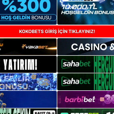
KOKOBETS GİRİŞ İÇİN TIKLAYINIZ!