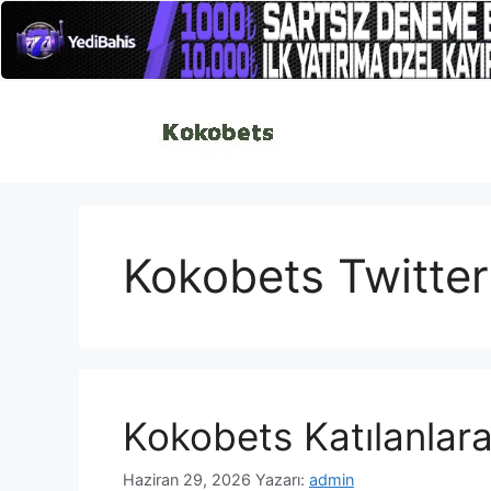
İçeriğe
atla
Kokobets Twitter
Kokobets Katılanlar
Haziran 29, 2026
Yazarı:
admin