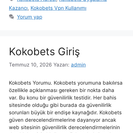
Kazancı
,
Kokobets Vpn Kullanımı
Yorum yap
Kokobets Giriş
Temmuz 10, 2026
Yazarı:
admin
Kokobets Yorumu. Kokobets yorumuna bakılırsa
özellikle açıklanması gereken bir nokta daha
var. Bu konu bir güvenilirlik testidir. Her bahis
sitesinde olduğu gibi burada da güvenilirlik
sorunları büyük bir endişe kaynağıdır. Kokobets
güven derecelendirmelerine dayanıyor ancak
web sitesinin güvenilirlik derecelendirmelerinin