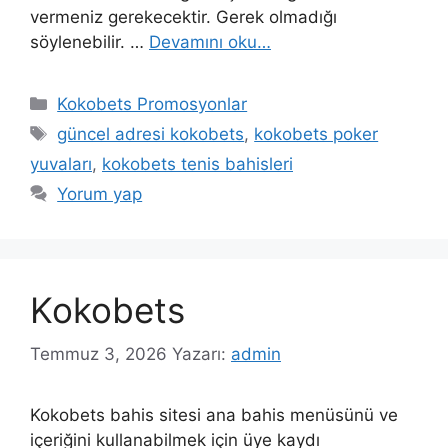
vermeniz gerekecektir. Gerek olmadığı
söylenebilir. …
Devamını oku…
Kategoriler
Kokobets Promosyonlar
Etiketler
güncel adresi kokobets
,
kokobets poker
yuvaları
,
kokobets tenis bahisleri
Yorum yap
Kokobets
Temmuz 3, 2026
Yazarı:
admin
Kokobets bahis sitesi ana bahis menüsünü ve
içeriğini kullanabilmek için üye kaydı