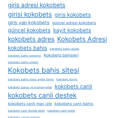
giris adresi kokobets
girisi kokobets
giris kokobets
giris yap kokobets
güncel adresi kokobets
güncel kokobets
kayit kokobets
kokobets adres
Kokobets Adresi
kokobets bahis
kokobets bahis düzen
Kokobets bahisleri
kokobets bahis garantisi
kokobets bahis siteleri
Kokobets bahis sitesi
kokobets bahis sitesi üyelik formu
kokobets bingo
kokobets canli
kokobets bonus ve promosyonlar
kokobets canli destek
kokobets canli maç izle
kokobets canlı bahis
kokobets canlı destek ekibi
kokobets canlı kalite
kokobets casino kanunu