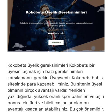
Kokobets üyelik gereksinimleri Kokobets bir
üyesini açmak için bazı gereksinimleri
karşılamanız gerekir. Üyeyseniz Kokobets bahis
sitesinde para kazanabilirsiniz. Bu sitenin üyesi
olmanın birçok avantajı vardır. Yeniden
yazıldığında, yüksek oranlı spor bahisleri ve aşırı
bonus teklifleri ve hileli casinolar olan bu
avantajı kısaca anlatabilirsiniz. Bu çok önemlidir.