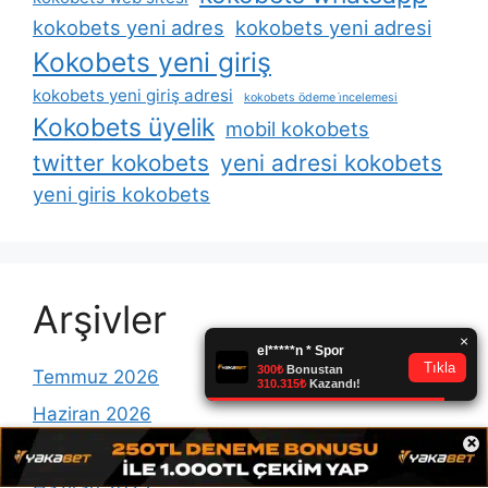
kokobets yeni adres
kokobets yeni adresi
Kokobets yeni giriş
kokobets yeni giriş adresi
kokobets ödeme i̇ncelemesi
Kokobets üyelik
mobil kokobets
twitter kokobets
yeni adresi kokobets
yeni giris kokobets
Arşivler
Temmuz 2026
Haziran 2026
×
Eylül 2025
Haziran 2025