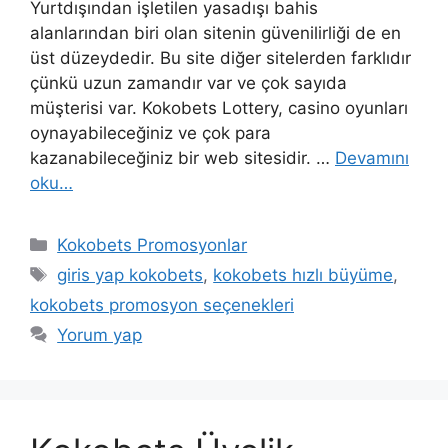
Yurtdışından işletilen yasadışı bahis
alanlarından biri olan sitenin güvenilirliği de en
üst düzeydedir. Bu site diğer sitelerden farklıdır
çünkü uzun zamandır var ve çok sayıda
müşterisi var. Kokobets Lottery, casino oyunları
oynayabileceğiniz ve çok para
kazanabileceğiniz bir web sitesidir. …
Devamını
oku…
Kategoriler
Kokobets Promosyonlar
Etiketler
giris yap kokobets
,
kokobets hızlı büyüme
,
kokobets promosyon seçenekleri
Yorum yap