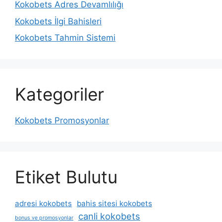
Kokobets Adres Devamlılığı
Kokobets İlgi Bahisleri
Kokobets Tahmin Sistemi
Kategoriler
Kokobets Promosyonlar
Etiket Bulutu
adresi kokobets
bahis sitesi kokobets
canli kokobets
bonus ve promosyonlar