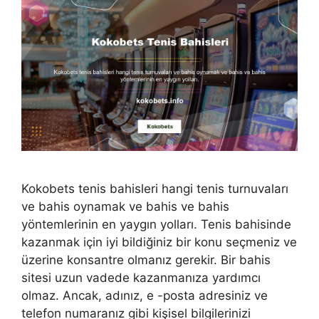
Kokobets tenis bahisleri hangi tenis turnuvaları
ve bahis oynamak ve bahis ve bahis
yöntemlerinin en yaygın yolları. Tenis bahisinde
kazanmak için iyi bildiğiniz bir konu seçmeniz ve
üzerine konsantre olmanız gerekir. Bir bahis
sitesi uzun vadede kazanmanıza yardımcı
olmaz. Ancak, adınız, e -posta adresiniz ve
telefon numaranız gibi kişisel bilgilerinizi