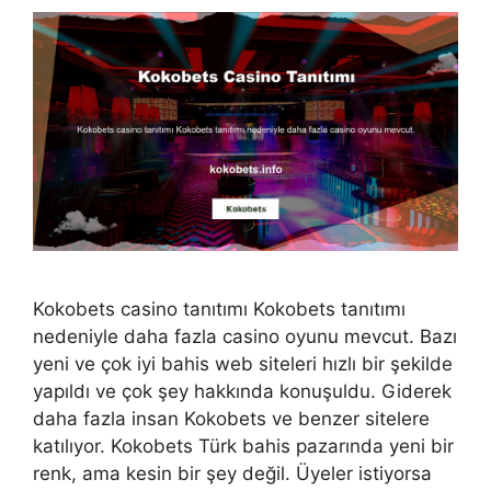
Kokobets casino tanıtımı Kokobets tanıtımı
nedeniyle daha fazla casino oyunu mevcut. Bazı
yeni ve çok iyi bahis web siteleri hızlı bir şekilde
yapıldı ve çok şey hakkında konuşuldu. Giderek
daha fazla insan Kokobets ve benzer sitelere
katılıyor. Kokobets Türk bahis pazarında yeni bir
renk, ama kesin bir şey değil. Üyeler istiyorsa