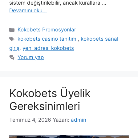
sistem değiştirilebilir, ancak kurallara …
Devamını oku…
Kategoriler
Kokobets Promosyonlar
Etiketler
kokobets casino tanıtımı
,
kokobets sanal
giriş
,
yeni adresi kokobets
Yorum yap
Kokobets Üyelik
Gereksinimleri
Temmuz 4, 2026
Yazarı:
admin