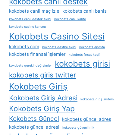
kokobets canli destek
kokobets canli maç izle
kokobets canlı bahis
kokobets canlı destek ekibi
kokobets canlı kalite
kokobets casino kanunu
Kokobets Casino Sitesi
kokobets com
kokobets destke ekibi
kokobets eposta
kokobets finansal i̇şlemler
kokobets fırsat keşfi
kokobets girisi
kokobets gerekli değişimler
kokobets giris twitter
Kokobets Giriş
Kokobets Giriş Adresi
kokobets giriş sistemi
Kokobets Giriş Yap
Kokobets Güncel
kokobets güncel adres
kokobets güncel adresi
kokobets güvenilirlik