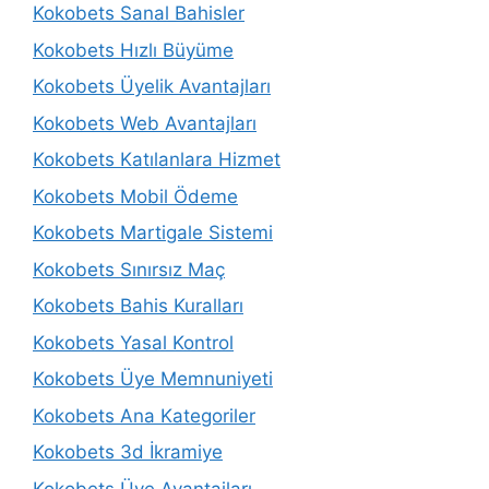
Kokobets Sanal Bahisler
Kokobets Hızlı Büyüme
Kokobets Üyelik Avantajları
Kokobets Web Avantajları
Kokobets Katılanlara Hizmet
Kokobets Mobil Ödeme
Kokobets Martigale Sistemi
Kokobets Sınırsız Maç
Kokobets Bahis Kuralları
Kokobets Yasal Kontrol
Kokobets Üye Memnuniyeti
Kokobets Ana Kategoriler
Kokobets 3d İkramiye
Kokobets Üye Avantajları