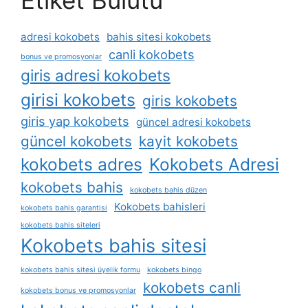
Etiket Bulutu
adresi kokobets
bahis sitesi kokobets
canli kokobets
bonus ve promosyonlar
giris adresi kokobets
girisi kokobets
giris kokobets
giris yap kokobets
güncel adresi kokobets
güncel kokobets
kayit kokobets
kokobets adres
Kokobets Adresi
kokobets bahis
kokobets bahis düzen
Kokobets bahisleri
kokobets bahis garantisi
kokobets bahis siteleri
Kokobets bahis sitesi
kokobets bahis sitesi üyelik formu
kokobets bingo
kokobets canli
kokobets bonus ve promosyonlar