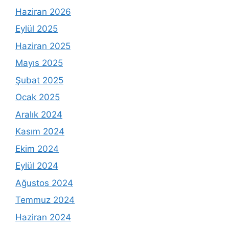
Haziran 2026
Eylül 2025
Haziran 2025
Mayıs 2025
Şubat 2025
Ocak 2025
Aralık 2024
Kasım 2024
Ekim 2024
Eylül 2024
Ağustos 2024
Temmuz 2024
Haziran 2024