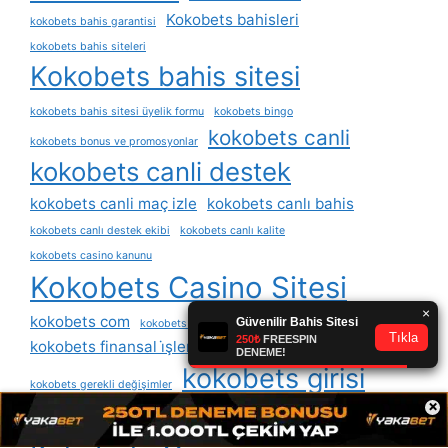
Kokobets bahisleri
kokobets bahis garantisi
kokobets bahis siteleri
Kokobets bahis sitesi
kokobets bahis sitesi üyelik formu
kokobets bingo
kokobets canli
kokobets bonus ve promosyonlar
kokobets canli destek
kokobets canli maç izle
kokobets canlı bahis
kokobets canlı destek ekibi
kokobets canlı kalite
kokobets casino kanunu
Kokobets Casino Sitesi
kokobets com
kokobets destke ekibi
kokobets eposta
kokobets finansal i̇şlemler
kokobets fırsat keşfi
kokobets girisi
kokobets gerekli değişimler
×
kokobets giris twitter