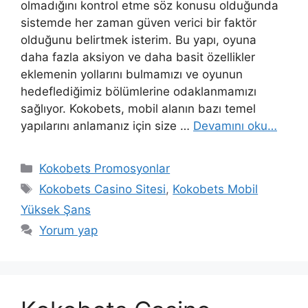
olmadığını kontrol etme söz konusu olduğunda
sistemde her zaman güven verici bir faktör
olduğunu belirtmek isterim. Bu yapı, oyuna
daha fazla aksiyon ve daha basit özellikler
eklemenin yollarını bulmamızı ve oyunun
hedeflediğimiz bölümlerine odaklanmamızı
sağlıyor. Kokobets, mobil alanın bazı temel
yapılarını anlamanız için size …
Devamını oku…
Kategoriler
Kokobets Promosyonlar
Etiketler
Kokobets Casino Sitesi
,
Kokobets Mobil
Yüksek Şans
Yorum yap