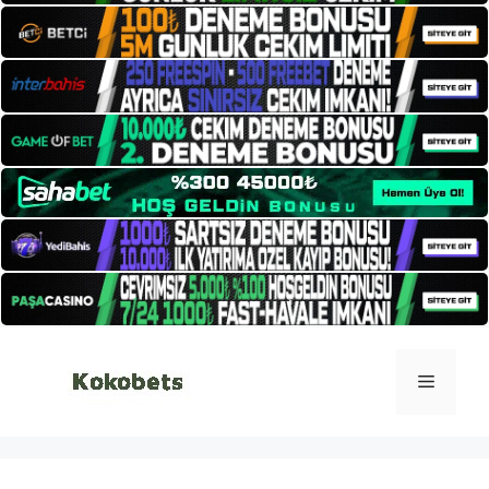
İçeriğe
atla
Menü