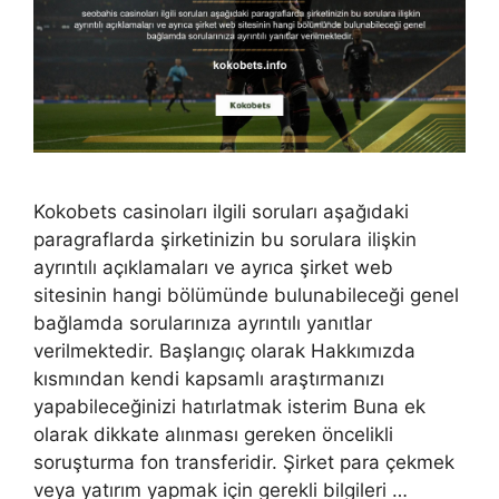
Kokobets casinoları ilgili soruları aşağıdaki
paragraflarda şirketinizin bu sorulara ilişkin
ayrıntılı açıklamaları ve ayrıca şirket web
sitesinin hangi bölümünde bulunabileceği genel
bağlamda sorularınıza ayrıntılı yanıtlar
verilmektedir. Başlangıç ​​olarak Hakkımızda
kısmından kendi kapsamlı araştırmanızı
yapabileceğinizi hatırlatmak isterim Buna ek
olarak dikkate alınması gereken öncelikli
soruşturma fon transferidir. Şirket para çekmek
veya yatırım yapmak için gerekli bilgileri …