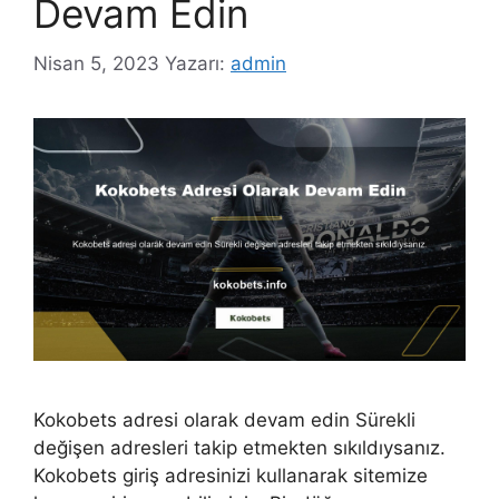
Devam Edin
Nisan 5, 2023
Yazarı:
admin
Kokobets adresi olarak devam edin Sürekli
değişen adresleri takip etmekten sıkıldıysanız.
Kokobets giriş adresinizi kullanarak sitemize