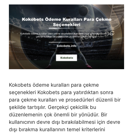
Kokobets ödeme kuralları para çekme
seçenekleri Kokobets para yatırdıktan sonra
para çekme kuralları ve prosedürleri düzenli bir
şekilde tartışılır. Gerçekçi çekicilik bu
düzenlemenin çok önemli bir yönüdür. Bir
kullanıcının devre dışı bırakılabilmesi için devre
dışı bırakma kurallarının temel kriterlerini