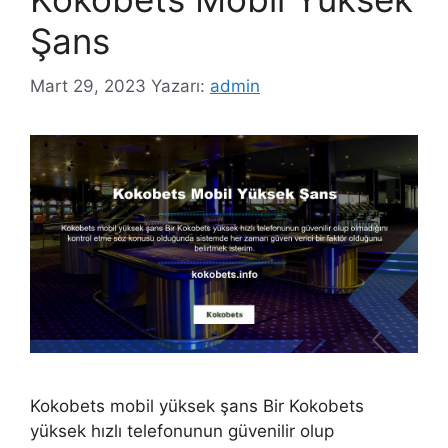
Şans
Mart 29, 2023
Yazarı:
admin
Kokobets mobil yüksek şans Bir Kokobets
yüksek hızlı telefonunun güvenilir olup