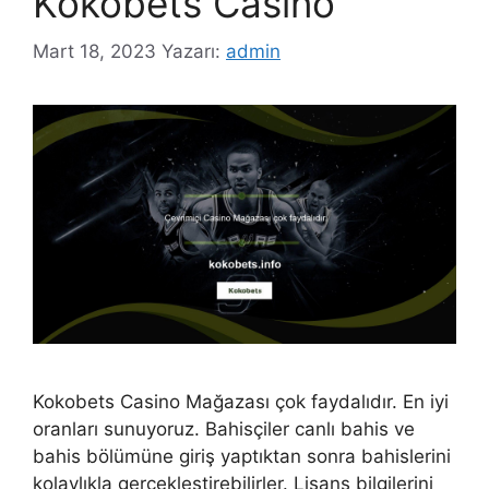
Kokobets Casino
Mart 18, 2023
Yazarı:
admin
Kokobets Casino Mağazası çok faydalıdır. En iyi
oranları sunuyoruz. Bahisçiler canlı bahis ve
bahis bölümüne giriş yaptıktan sonra bahislerini
kolaylıkla gerçekleştirebilirler. Lisans bilgilerini