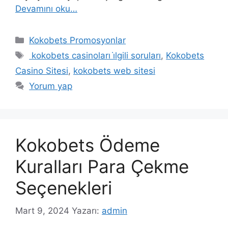
Devamını oku…
Kategoriler
Kokobets Promosyonlar
Etiketler
kokobets casinoları i̇lgili soruları
,
Kokobets
Casino Sitesi
,
kokobets web sitesi
Yorum yap
Kokobets Ödeme
Kuralları Para Çekme
Seçenekleri
Mart 9, 2024
Yazarı:
admin