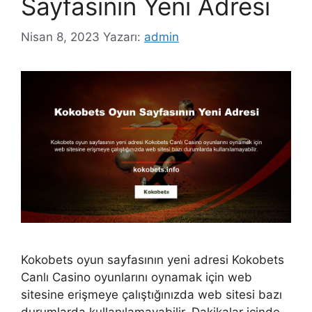
Sayfasının Yeni Adresi
Nisan 8, 2023
Yazarı:
admin
Kokobets oyun sayfasının yeni adresi Kokobets
Canlı Casino oyunlarını oynamak için web
sitesine erişmeye çalıştığınızda web sitesi bazı