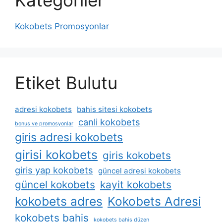
Kategoriler
Kokobets Promosyonlar
Etiket Bulutu
adresi kokobets
bahis sitesi kokobets
canli kokobets
bonus ve promosyonlar
giris adresi kokobets
girisi kokobets
giris kokobets
giris yap kokobets
güncel adresi kokobets
güncel kokobets
kayit kokobets
kokobets adres
Kokobets Adresi
kokobets bahis
kokobets bahis düzen