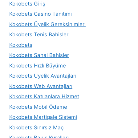
Kokobets Giriş
Kokobets Casino Tanıtımı
Kokobets Üyelik Gereksinimleri
Kokobets Tenis Bahisleri
Kokobets
Kokobets Sanal Bahisler
Kokobets Hızlı Büyüme
Kokobets Üyelik Avantajları
Kokobets Web Avantajları
Kokobets Katılanlara Hizmet
Kokobets Mobil Ödeme
Kokobets Martigale Sistemi
Kokobets Sınırsız Maç
Kokobets Bahis Kuralları