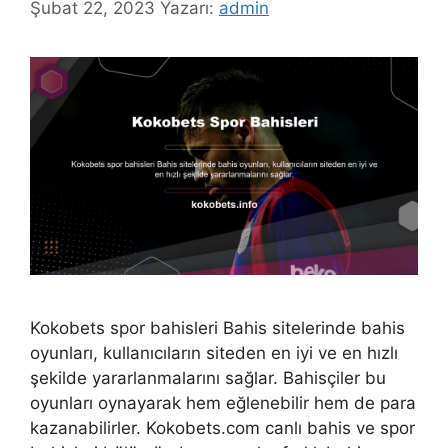
Şubat 22, 2023
Yazarı:
admin
Kokobets spor bahisleri Bahis sitelerinde bahis
oyunları, kullanıcıların siteden en iyi ve en hızlı
şekilde yararlanmalarını sağlar. Bahisçiler bu
oyunları oynayarak hem eğlenebilir hem de para
kazanabilirler. Kokobets.com canlı bahis ve spor