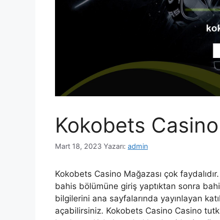
Kokobets Casino
Mart 18, 2023
Yazarı:
admin
Kokobets Casino Mağazası çok faydalıdır. E
bahis bölümüne giriş yaptıktan sonra bahisle
bilgilerini ana sayfalarında yayınlayan katı
açabilirsiniz. Kokobets Casino Casino tut