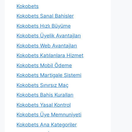
Kokobets
Kokobets Sanal Bahisler
Kokobets Hızlı Büyüme
Kokobets Üyelik Avantajları
Kokobets Web Avantajları
Kokobets Katılanlara Hizmet
Kokobets Mobil Ödeme
Kokobets Martigale Sistemi
Kokobets Sınırsız Maç
Kokobets Bahis Kuralları
Kokobets Yasal Kontrol
Kokobets Üye Memnuniyeti
Kokobets Ana Kategoriler