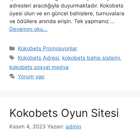
adresleri aracılığıyla duyurmaktadır. Kokobets
üyesi olun ve en güncel bahislere, turnuvalara
ve ödüllere anında erişin. Tek yapmanız …
Devamını oku…
Kategoriler
Kokobets Promosyonlar
Etiketler
Kokobets Adresi
,
kokobets bahis sistemi
,
kokobets sosyal medya
Yorum yap
Kokobets Oyun Sitesi
Kasım 4, 2023
Yazarı:
admin