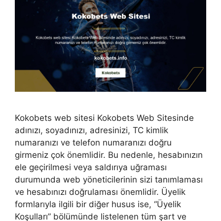
Kokobets web sitesi Kokobets Web Sitesinde
adınızı, soyadınızı, adresinizi, TC kimlik
numaranızı ve telefon numaranızı doğru
girmeniz çok önemlidir. Bu nedenle, hesabınızın
ele geçirilmesi veya saldırıya uğraması
durumunda web yöneticilerinin sizi tanımlaması
ve hesabınızı doğrulaması önemlidir. Üyelik
formlarıyla ilgili bir diğer husus ise, “Üyelik
Koşulları” bölümünde listelenen tüm şart ve