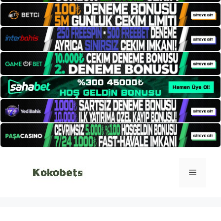
İçeriğe
atla
Menü