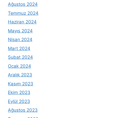
Ağustos 2024
Temmuz 2024
Haziran 2024
Mayıs 2024
Nisan 2024
Mart 2024
Şubat 2024
Ocak 2024
Aralık 2023
Kasım 2023
Ekim 2023
Eylül 2023
Ağustos 2023