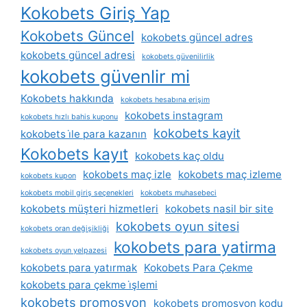
Kokobets Giriş Yap
Kokobets Güncel
kokobets güncel adres
kokobets güncel adresi
kokobets güvenilirlik
kokobets güvenlir mi
Kokobets hakkında
kokobets hesabına erişim
kokobets instagram
kokobets hızlı bahis kuponu
kokobets kayit
kokobets i̇le para kazanın
Kokobets kayıt
kokobets kaç oldu
kokobets maç izle
kokobets maç izleme
kokobets kupon
kokobets mobil giriş seçenekleri
kokobets muhasebeci
kokobets müşteri hizmetleri
kokobets nasil bir site
kokobets oyun sitesi
kokobets oran değişikliği
kokobets para yatirma
kokobets oyun yelpazesi
kokobets para yatırmak
Kokobets Para Çekme
kokobets para çekme i̇şlemi
kokobets promosyon
kokobets promosyon kodu