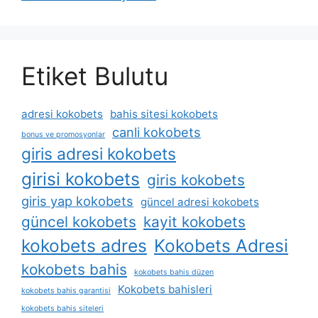
Etiket Bulutu
adresi kokobets
bahis sitesi kokobets
canli kokobets
bonus ve promosyonlar
giris adresi kokobets
girisi kokobets
giris kokobets
giris yap kokobets
güncel adresi kokobets
güncel kokobets
kayit kokobets
kokobets adres
Kokobets Adresi
kokobets bahis
kokobets bahis düzen
Kokobets bahisleri
kokobets bahis garantisi
kokobets bahis siteleri