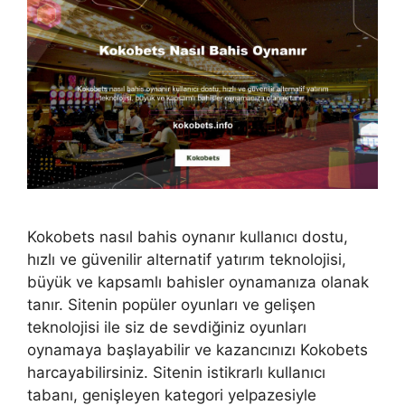
Kokobets nasıl bahis oynanır kullanıcı dostu,
hızlı ve güvenilir alternatif yatırım teknolojisi,
büyük ve kapsamlı bahisler oynamanıza olanak
tanır. Sitenin popüler oyunları ve gelişen
teknolojisi ile siz de sevdiğiniz oyunları
oynamaya başlayabilir ve kazancınızı Kokobets
harcayabilirsiniz. Sitenin istikrarlı kullanıcı
tabanı, genişleyen kategori yelpazesiyle