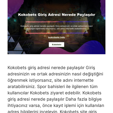
Kokobets giriş adresi nerede paylaşılır Giriş
adresinizin ve ortak adresinizin nasıl değiştiğini
öğrenmek istiyorsanız, site adını internette
aratabilirsiniz. Spor bahisleri ile ilgilenen tüm
kullanıcılar Kokobets ziyaret edebilir. Kokobets
giriş adresi nerede paylaşılır Daha fazla bilgiye
ihtiyacınız varsa, önce kayıt işlemi için kullanılan
adres bilgilerini inceleyin. Kokobets site giriş