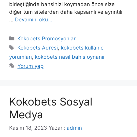
birleştiğinde bahsinizi koymadan önce size
diğer tüm sitelerden daha kapsamlı ve ayrıntılı
…
Devamını oku…
Kategoriler
Kokobets Promosyonlar
Etiketler
Kokobets Adresi
,
kokobets kullanıcı
yorumları
,
kokobets nasıl bahis oynanır
Yorum yap
Kokobets Sosyal
Medya
Kasım 18, 2023
Yazarı:
admin