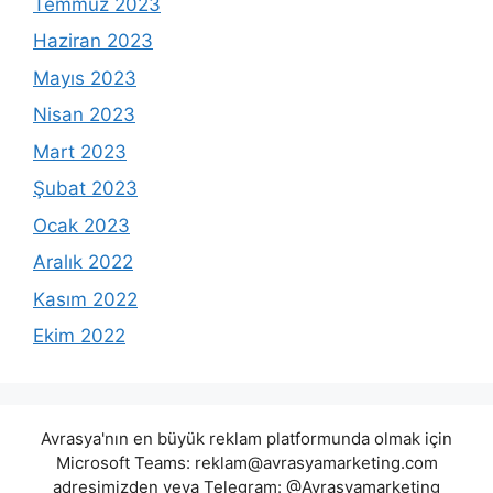
Temmuz 2023
Haziran 2023
Mayıs 2023
Nisan 2023
Mart 2023
Şubat 2023
Ocak 2023
Aralık 2022
Kasım 2022
Ekim 2022
Avrasya'nın en büyük reklam platformunda olmak için
Microsoft Teams:
reklam@avrasyamarketing.com
adresimizden veya Telegram: @Avrasyamarketing