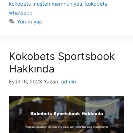
kokobets müşteri memnuniyeti
,
kokobets
whatsapp
Yorum yap
Kokobets Sportsbook
Hakkında
Eylül 16, 2023
Yazarı:
admin