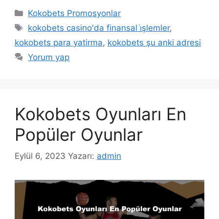
Kategoriler
Kokobets Promosyonlar
Etiketler
kokobets casino'da finansal i̇şlemler
,
kokobets para yatirma
,
kokobets şu anki adresi
Yorum yap
Kokobets Oyunları En
Popüler Oyunlar
Eylül 6, 2023
Yazarı:
admin