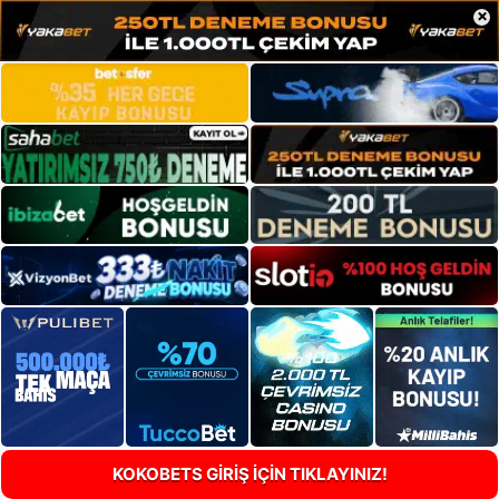
×
KOKOBETS GİRİŞ İÇİN TIKLAYINIZ!