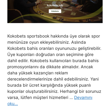
Kokobets sportsbook hakkında üye olarak spor
menünüze oyun ekleyebilirsiniz. Aslında
Kokobets bahis oranları oyununuzu geliştirebilir.
Üye kuponları doğrudan oran seçimine göre
dahil edilir. Kokobets kullanıcıları burada bahis
promosyonlarını da dikkate almalıdır. Ancak
daha yüksek kazançları reklam
derecelendirmelerinize dahil edebilirsiniz. Yani
burada bir ücret karşılığında yüksek puanlı
kuponlar oluşturabilirsiniz. Herhangi bir sorunuz
varsa, lütfen müşteri hizmetleri …
Devamını
oku…