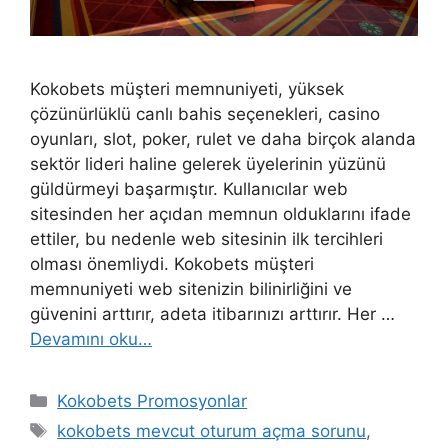
Kokobets müşteri memnuniyeti, yüksek
çözünürlüklü canlı bahis seçenekleri, casino
oyunları, slot, poker, rulet ve daha birçok alanda
sektör lideri haline gelerek üyelerinin yüzünü
güldürmeyi başarmıştır. Kullanıcılar web
sitesinden her açıdan memnun olduklarını ifade
ettiler, bu nedenle web sitesinin ilk tercihleri ​​
olması önemliydi. Kokobets müşteri
memnuniyeti web sitenizin bilinirliğini ve
güvenini arttırır, adeta itibarınızı arttırır. Her …
Devamını oku…
Kategoriler
Kokobets Promosyonlar
Etiketler
kokobets mevcut oturum açma sorunu
,