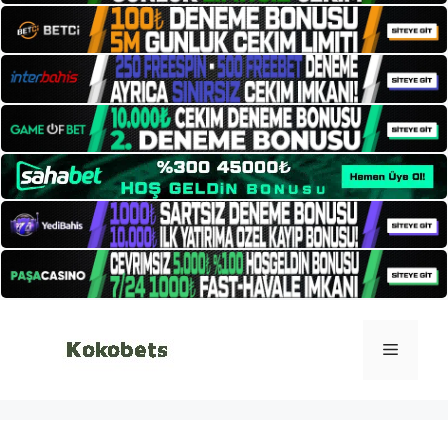
İçeriğe
atla
Menü