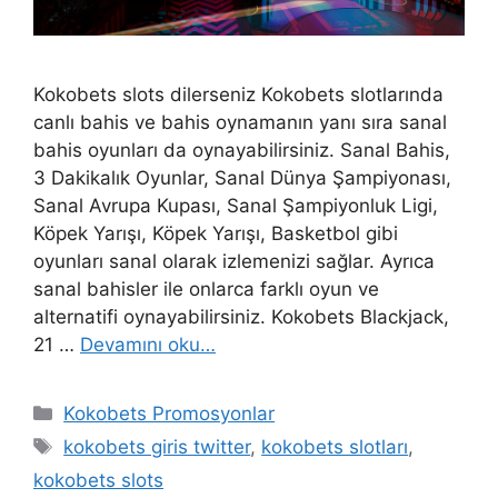
Kokobets slots dilerseniz Kokobets slotlarında
canlı bahis ve bahis oynamanın yanı sıra sanal
bahis oyunları da oynayabilirsiniz. Sanal Bahis,
3 Dakikalık Oyunlar, Sanal Dünya Şampiyonası,
Sanal Avrupa Kupası, Sanal Şampiyonluk Ligi,
Köpek Yarışı, Köpek Yarışı, Basketbol gibi
oyunları sanal olarak izlemenizi sağlar. Ayrıca
sanal bahisler ile onlarca farklı oyun ve
alternatifi oynayabilirsiniz. Kokobets Blackjack,
21 …
Devamını oku…
Kategoriler
Kokobets Promosyonlar
Etiketler
kokobets giris twitter
,
kokobets slotları
,
kokobets slots