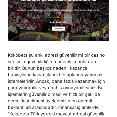
Kokobets şu anki adresi güvenilir mi bir casino
sitesinin güvenilirliği en önemli konulardan
biridir. Bunun başlıca nedeni, kazançlı
bahisçilerin kazançlarını hesaplarına yatırmak
istemeleridir. Ancak, daha fazla kazanmak için
para yatırabilir veya bahis oynayabilirsiniz. Bu
işlemlerin güvenilir olması ve hızlı bir şekilde
gerçekleştirilmesi üyelerimizin en önemli
beklentileri arasındadır. Finansal işlemlerde
“Kokobets Türkiye’deki mevcut adresi güvenilir