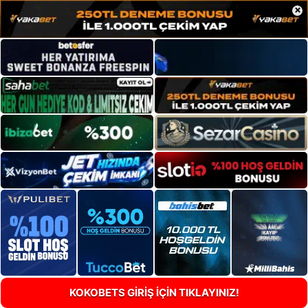
×
KOKOBETS GİRİŞ İÇİN TIKLAYINIZ!