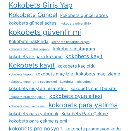
Kokobets Giriş Yap
Kokobets Güncel
kokobets güncel adres
kokobets güncel adresi
kokobets güvenilirlik
kokobets güvenlir mi
Kokobets hakkında
kokobets hesabına erişim
kokobets instagram
kokobets hızlı bahis kuponu
kokobets kayit
kokobets i̇le para kazanın
Kokobets kayıt
kokobets kaç oldu
kokobets maç izle
kokobets maç izleme
kokobets kupon
kokobets mobil giriş seçenekleri
kokobets muhasebeci
kokobets müşteri hizmetleri
kokobets nasil bir site
kokobets oyun sitesi
kokobets oran değişikliği
kokobets para yatirma
kokobets oyun yelpazesi
kokobets para yatırmak
Kokobets Para Çekme
kokobets para çekme i̇şlemi
kokobets promosyon
kokobets promosyon kodu