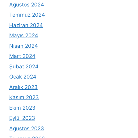
Ağustos 2024
Temmuz 2024
Haziran 2024
Mayıs 2024
Nisan 2024
Mart 2024
Şubat 2024
Ocak 2024
Aralık 2023
Kasım 2023
Ekim 2023
Eylül 2023
Ağustos 2023