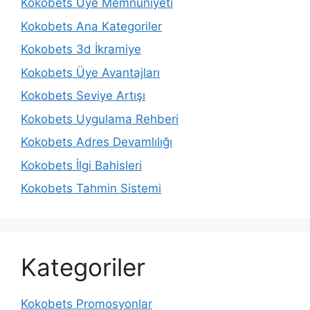
Kokobets Üye Memnuniyeti
Kokobets Ana Kategoriler
Kokobets 3d İkramiye
Kokobets Üye Avantajları
Kokobets Seviye Artışı
Kokobets Uygulama Rehberi
Kokobets Adres Devamlılığı
Kokobets İlgi Bahisleri
Kokobets Tahmin Sistemi
Kategoriler
Kokobets Promosyonlar