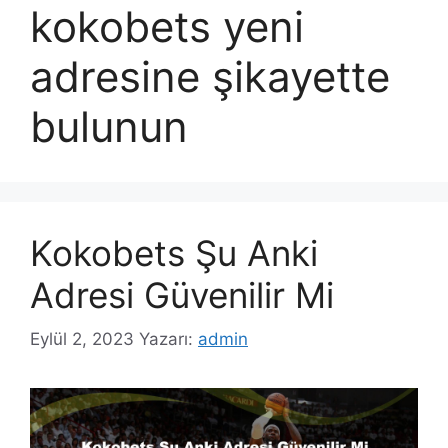
kokobets yeni
adresine şikayette
bulunun
Kokobets Şu Anki
Adresi Güvenilir Mi
Eylül 2, 2023
Yazarı:
admin