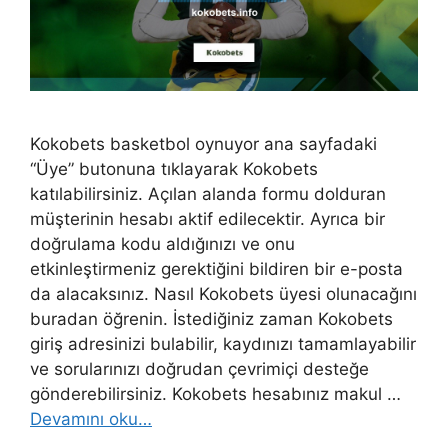
Kokobets basketbol oynuyor ana sayfadaki
“Üye” butonuna tıklayarak Kokobets
katılabilirsiniz. Açılan alanda formu dolduran
müşterinin hesabı aktif edilecektir. Ayrıca bir
doğrulama kodu aldığınızı ve onu
etkinleştirmeniz gerektiğini bildiren bir e-posta
da alacaksınız. Nasıl Kokobets üyesi olunacağını
buradan öğrenin. İstediğiniz zaman Kokobets
giriş adresinizi bulabilir, kaydınızı tamamlayabilir
ve sorularınızı doğrudan çevrimiçi desteğe
gönderebilirsiniz. Kokobets hesabınız makul …
Devamını oku…