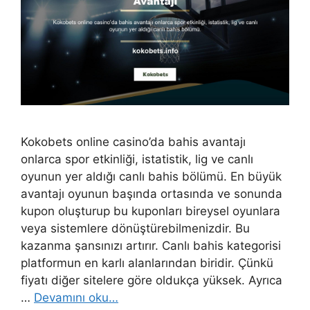
Kokobets online casino’da bahis avantajı
onlarca spor etkinliği, istatistik, lig ve canlı
oyunun yer aldığı canlı bahis bölümü. En büyük
avantajı oyunun başında ortasında ve sonunda
kupon oluşturup bu kuponları bireysel oyunlara
veya sistemlere dönüştürebilmenizdir. Bu
kazanma şansınızı artırır. Canlı bahis kategorisi
platformun en karlı alanlarından biridir. Çünkü
fiyatı diğer sitelere göre oldukça yüksek. Ayrıca
…
Devamını oku…