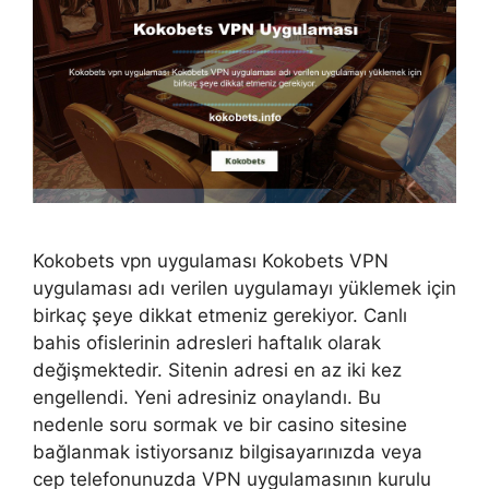
Kokobets vpn uygulaması Kokobets VPN
uygulaması adı verilen uygulamayı yüklemek için
birkaç şeye dikkat etmeniz gerekiyor. Canlı
bahis ofislerinin adresleri haftalık olarak
değişmektedir. Sitenin adresi en az iki kez
engellendi. Yeni adresiniz onaylandı. Bu
nedenle soru sormak ve bir casino sitesine
bağlanmak istiyorsanız bilgisayarınızda veya
cep telefonunuzda VPN uygulamasının kurulu