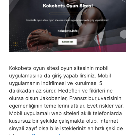
Kokobets oyun sitesi oyun sitesinin mobil
uygulamasına da giriş yapabilirsiniz. Mobil
uygulamanın indirilmesi ve kurulması 5
dakikadan az sürer. Hedefleri ve fikirleri ne
olursa olsun Jakobenler, Fransız burjuvazisinin
egemenliğinin temellerini attılar. Evet riskler var.
Mobil uygulamalı web siteleri akıllı telefonlarda
kusursuz bir şekilde çalışmakta olup, internet
sinyali zayıf olsa bile istekleriniz en hızlı şekilde