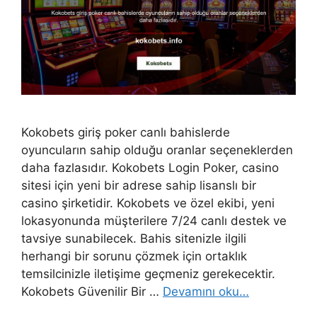
Kokobets giriş poker canlı bahislerde
oyuncuların sahip olduğu oranlar seçeneklerden
daha fazlasıdır. Kokobets Login Poker, casino
sitesi için yeni bir adrese sahip lisanslı bir
casino şirketidir. Kokobets ve özel ekibi, yeni
lokasyonunda müşterilere 7/24 canlı destek ve
tavsiye sunabilecek. Bahis sitenizle ilgili
herhangi bir sorunu çözmek için ortaklık
temsilcinizle iletişime geçmeniz gerekecektir.
Kokobets Güvenilir Bir …
Devamını oku…