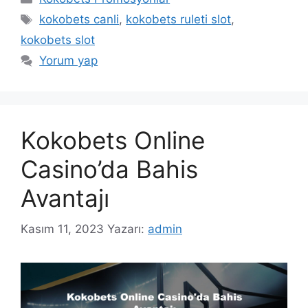
Etiketler
kokobets canli
,
kokobets ruleti slot
,
kokobets slot
Yorum yap
Kokobets Online
Casino’da Bahis
Avantajı
Kasım 11, 2023
Yazarı:
admin