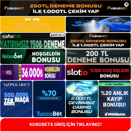
×
KOKOBETS GİRİŞ İÇİN TIKLAYINIZ!