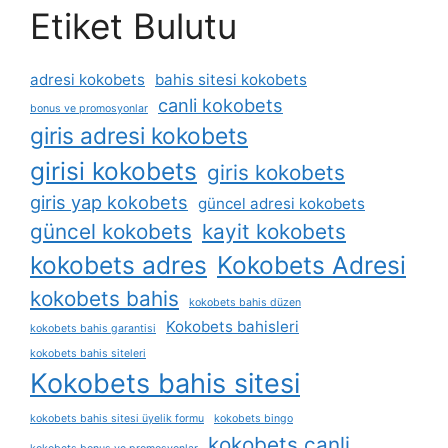
Etiket Bulutu
adresi kokobets
bahis sitesi kokobets
canli kokobets
bonus ve promosyonlar
giris adresi kokobets
girisi kokobets
giris kokobets
giris yap kokobets
güncel adresi kokobets
güncel kokobets
kayit kokobets
kokobets adres
Kokobets Adresi
kokobets bahis
kokobets bahis düzen
Kokobets bahisleri
kokobets bahis garantisi
kokobets bahis siteleri
Kokobets bahis sitesi
kokobets bahis sitesi üyelik formu
kokobets bingo
kokobets canli