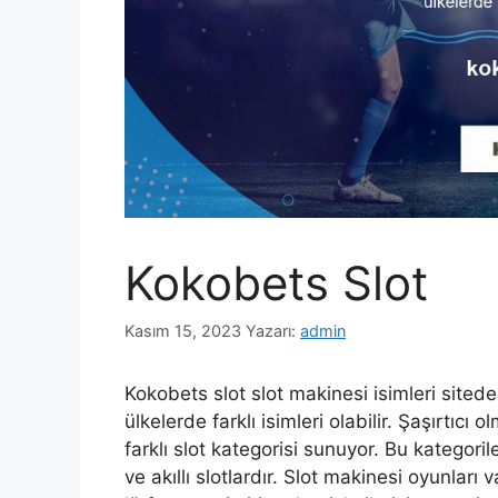
Kokobets Slot
Kasım 15, 2023
Yazarı:
admin
Kokobets slot slot makinesi isimleri siteden
ülkelerde farklı isimleri olabilir. Şaşırtıc
farklı slot kategorisi sunuyor. Bu kategoriler
ve akıllı slotlardır. Slot makinesi oyunlar