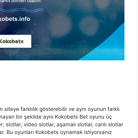
 siteye farklılık gösterebilir ve aynı oyunun farklı
ı olmayan bir şekilde aynı Kokobets Bet oyunu üç
; slotlar, video slotlar, aşamalı slotlar, canlı slotlar
ı var. Bu oyunları Kokobets oynamak istiyorsanız