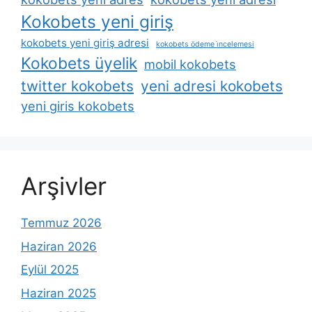
Kokobets yeni giriş
kokobets yeni giriş adresi
kokobets ödeme i̇ncelemesi
Kokobets üyelik
mobil kokobets
twitter kokobets
yeni adresi kokobets
yeni giris kokobets
Arşivler
Temmuz 2026
Haziran 2026
Eylül 2025
Haziran 2025