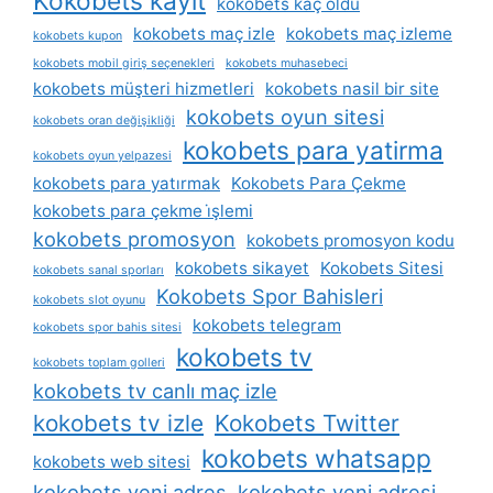
Kokobets kayıt
kokobets kaç oldu
kokobets maç izle
kokobets maç izleme
kokobets kupon
kokobets mobil giriş seçenekleri
kokobets muhasebeci
kokobets müşteri hizmetleri
kokobets nasil bir site
kokobets oyun sitesi
kokobets oran değişikliği
kokobets para yatirma
kokobets oyun yelpazesi
kokobets para yatırmak
Kokobets Para Çekme
kokobets para çekme i̇şlemi
kokobets promosyon
kokobets promosyon kodu
kokobets sikayet
Kokobets Sitesi
kokobets sanal sporları
Kokobets Spor Bahisleri
kokobets slot oyunu
kokobets telegram
kokobets spor bahis sitesi
kokobets tv
kokobets toplam golleri
kokobets tv canlı maç izle
kokobets tv izle
Kokobets Twitter
kokobets whatsapp
kokobets web sitesi
kokobets yeni adres
kokobets yeni adresi