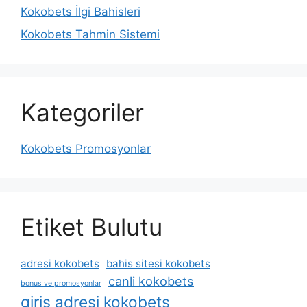
Kokobets İlgi Bahisleri
Kokobets Tahmin Sistemi
Kategoriler
Kokobets Promosyonlar
Etiket Bulutu
adresi kokobets
bahis sitesi kokobets
canli kokobets
bonus ve promosyonlar
giris adresi kokobets