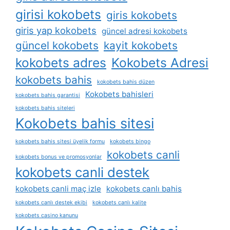
girisi kokobets
giris kokobets
giris yap kokobets
güncel adresi kokobets
güncel kokobets
kayit kokobets
kokobets adres
Kokobets Adresi
kokobets bahis
kokobets bahis düzen
Kokobets bahisleri
kokobets bahis garantisi
kokobets bahis siteleri
Kokobets bahis sitesi
kokobets bahis sitesi üyelik formu
kokobets bingo
kokobets canli
kokobets bonus ve promosyonlar
kokobets canli destek
kokobets canli maç izle
kokobets canlı bahis
kokobets canlı destek ekibi
kokobets canlı kalite
kokobets casino kanunu