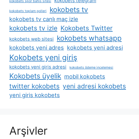
kokobets telegram
kokobets spor bahis sitesi
kokobets tv
kokobets toplam golleri
kokobets tv canlı maç izle
kokobets tv izle
Kokobets Twitter
kokobets whatsapp
kokobets web sitesi
kokobets yeni adres
kokobets yeni adresi
Kokobets yeni giriş
kokobets yeni giriş adresi
kokobets ödeme i̇ncelemesi
Kokobets üyelik
mobil kokobets
twitter kokobets
yeni adresi kokobets
yeni giris kokobets
Arşivler