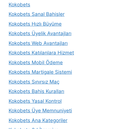
Kokobets
Kokobets Sanal Bahisler
Kokobets Hızlı Büyüme
Kokobets Üyelik Avantajları
Kokobets Web Avantajları
Kokobets Katılanlara Hizmet
Kokobets Mobil Ödeme
Kokobets Martigale Sistemi
Kokobets Sınırsız Maç
Kokobets Bahis Kuralları
Kokobets Yasal Kontrol
Kokobets Üye Memnuniyeti
Kokobets Ana Kategoriler