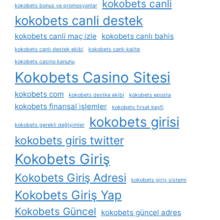
kokobets canli
kokobets bonus ve promosyonlar
kokobets canli destek
kokobets canli maç izle
kokobets canlı bahis
kokobets canlı destek ekibi
kokobets canlı kalite
kokobets casino kanunu
Kokobets Casino Sitesi
kokobets com
kokobets destke ekibi
kokobets eposta
kokobets finansal i̇şlemler
kokobets fırsat keşfi
kokobets girisi
kokobets gerekli değişimler
kokobets giris twitter
Kokobets Giriş
Kokobets Giriş Adresi
kokobets giriş sistemi
Kokobets Giriş Yap
Kokobets Güncel
kokobets güncel adres