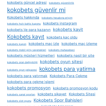
kokobets güncel adresi
kokobets güvenilirlik
kokobets güvenlir mi
Kokobets hakkında
kokobets hesabına erişim
kokobets instagram
kokobets hızlı bahis kuponu
kokobets kayit
kokobets i̇le para kazanın
Kokobets kayıt
kokobets kaç oldu
kokobets maç izle
kokobets maç izleme
kokobets kupon
kokobets mobil giriş seçenekleri
kokobets muhasebeci
kokobets müşteri hizmetleri
kokobets nasil bir site
kokobets oyun sitesi
kokobets oran değişikliği
kokobets para yatirma
kokobets oyun yelpazesi
kokobets para yatırmak
Kokobets Para Çekme
kokobets para çekme i̇şlemi
kokobets promosyon
kokobets promosyon kodu
kokobets sikayet
Kokobets Sitesi
kokobets sanal sporları
Kokobets Spor Bahisleri
kokobets slot oyunu