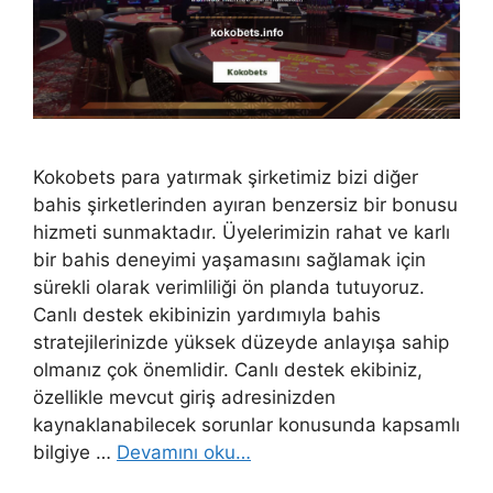
Kokobets para yatırmak şirketimiz bizi diğer
bahis şirketlerinden ayıran benzersiz bir bonusu
hizmeti sunmaktadır. Üyelerimizin rahat ve karlı
bir bahis deneyimi yaşamasını sağlamak için
sürekli olarak verimliliği ön planda tutuyoruz.
Canlı destek ekibinizin yardımıyla bahis
stratejilerinizde yüksek düzeyde anlayışa sahip
olmanız çok önemlidir. Canlı destek ekibiniz,
özellikle mevcut giriş adresinizden
kaynaklanabilecek sorunlar konusunda kapsamlı
bilgiye …
Devamını oku…