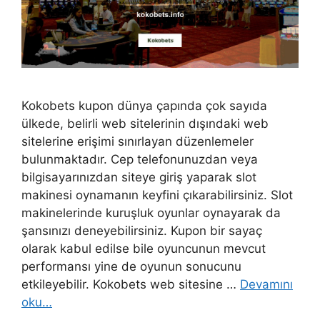
Kokobets kupon dünya çapında çok sayıda
ülkede, belirli web sitelerinin dışındaki web
sitelerine erişimi sınırlayan düzenlemeler
bulunmaktadır. Cep telefonunuzdan veya
bilgisayarınızdan siteye giriş yaparak slot
makinesi oynamanın keyfini çıkarabilirsiniz. Slot
makinelerinde kuruşluk oyunlar oynayarak da
şansınızı deneyebilirsiniz. Kupon bir sayaç
olarak kabul edilse bile oyuncunun mevcut
performansı yine de oyunun sonucunu
etkileyebilir. Kokobets web sitesine …
Devamını
oku…