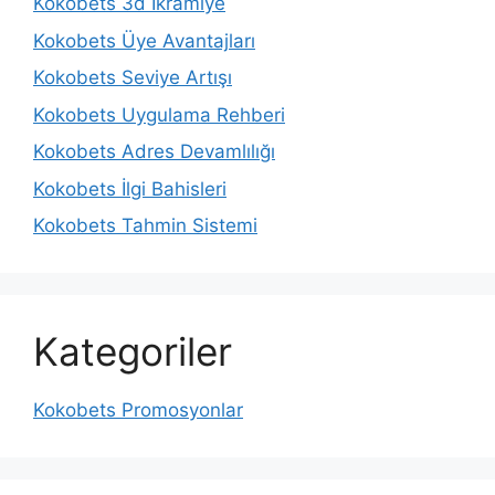
Kokobets 3d İkramiye
Kokobets Üye Avantajları
Kokobets Seviye Artışı
Kokobets Uygulama Rehberi
Kokobets Adres Devamlılığı
Kokobets İlgi Bahisleri
Kokobets Tahmin Sistemi
Kategoriler
Kokobets Promosyonlar