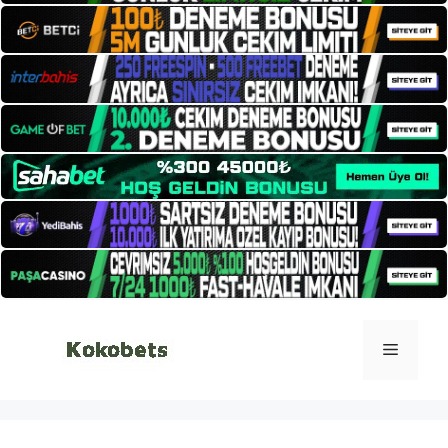
İçeriğe
atla
Menü