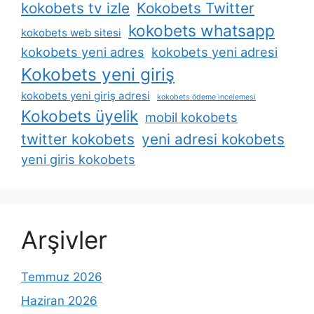
kokobets tv izle
Kokobets Twitter
kokobets whatsapp
kokobets web sitesi
kokobets yeni adres
kokobets yeni adresi
Kokobets yeni giriş
kokobets yeni giriş adresi
kokobets ödeme i̇ncelemesi
Kokobets üyelik
mobil kokobets
twitter kokobets
yeni adresi kokobets
yeni giris kokobets
Arşivler
Temmuz 2026
Haziran 2026