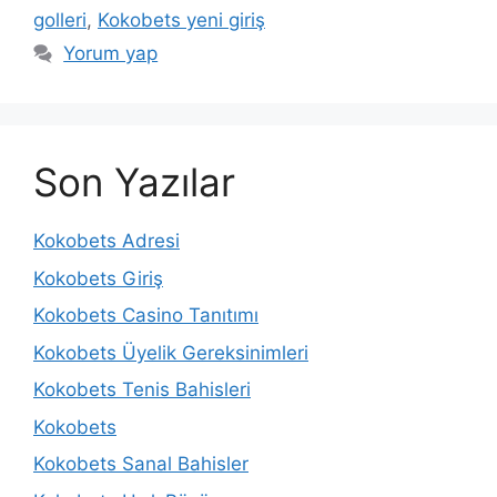
golleri
,
Kokobets yeni giriş
Yorum yap
Son Yazılar
Kokobets Adresi
Kokobets Giriş
Kokobets Casino Tanıtımı
Kokobets Üyelik Gereksinimleri
Kokobets Tenis Bahisleri
Kokobets
Kokobets Sanal Bahisler