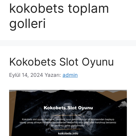
kokobets toplam
golleri
Kokobets Slot Oyunu
Eylül 14, 2024
Yazarı:
admin