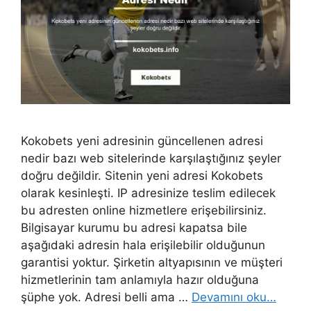
Kokobets yeni adresinin güncellenen adresi
nedir bazı web sitelerinde karşılaştığınız şeyler
doğru değildir. Sitenin yeni adresi Kokobets
olarak kesinleşti. IP adresinize teslim edilecek
bu adresten online hizmetlere erişebilirsiniz.
Bilgisayar kurumu bu adresi kapatsa bile
aşağıdaki adresin hala erişilebilir olduğunun
garantisi yoktur. Şirketin altyapısının ve müşteri
hizmetlerinin tam anlamıyla hazır olduğuna
şüphe yok. Adresi belli ama …
Devamını oku…