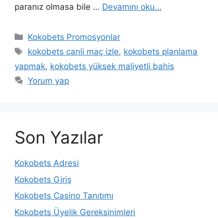
paranız olmasa bile …
Devamını oku…
Kategoriler
Kokobets Promosyonlar
Etiketler
kokobets canli maç izle
,
kokobets planlama
yapmak
,
kokobets yüksek maliyetli bahis
Yorum yap
Son Yazılar
Kokobets Adresi
Kokobets Giriş
Kokobets Casino Tanıtımı
Kokobets Üyelik Gereksinimleri