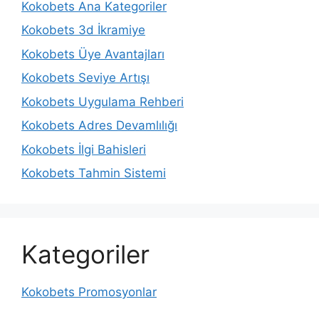
Kokobets Ana Kategoriler
Kokobets 3d İkramiye
Kokobets Üye Avantajları
Kokobets Seviye Artışı
Kokobets Uygulama Rehberi
Kokobets Adres Devamlılığı
Kokobets İlgi Bahisleri
Kokobets Tahmin Sistemi
Kategoriler
Kokobets Promosyonlar