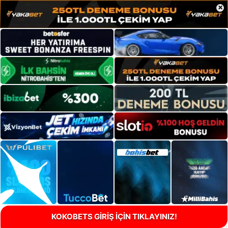
×
KOKOBETS GİRİŞ İÇİN TIKLAYINIZ!