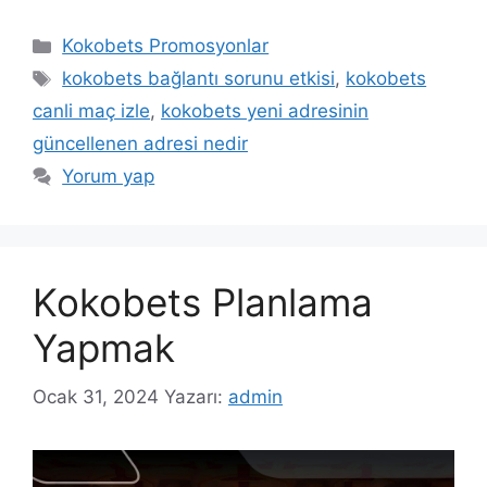
Kategoriler
Kokobets Promosyonlar
Etiketler
kokobets bağlantı sorunu etkisi
,
kokobets
canli maç izle
,
kokobets yeni adresinin
güncellenen adresi nedir
Yorum yap
Kokobets Planlama
Yapmak
Ocak 31, 2024
Yazarı:
admin