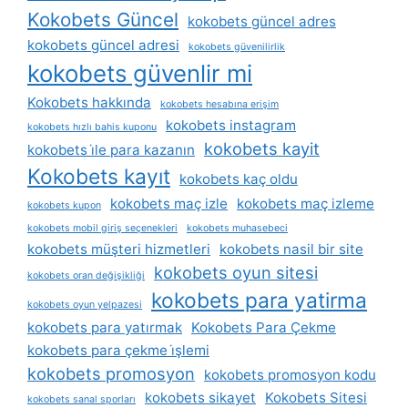
Kokobets Güncel
kokobets güncel adres
kokobets güncel adresi
kokobets güvenilirlik
kokobets güvenlir mi
Kokobets hakkında
kokobets hesabına erişim
kokobets instagram
kokobets hızlı bahis kuponu
kokobets kayit
kokobets i̇le para kazanın
Kokobets kayıt
kokobets kaç oldu
kokobets maç izle
kokobets maç izleme
kokobets kupon
kokobets mobil giriş seçenekleri
kokobets muhasebeci
kokobets müşteri hizmetleri
kokobets nasil bir site
kokobets oyun sitesi
kokobets oran değişikliği
kokobets para yatirma
kokobets oyun yelpazesi
kokobets para yatırmak
Kokobets Para Çekme
kokobets para çekme i̇şlemi
kokobets promosyon
kokobets promosyon kodu
kokobets sikayet
Kokobets Sitesi
kokobets sanal sporları