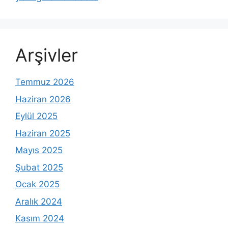
Arşivler
Temmuz 2026
Haziran 2026
Eylül 2025
Haziran 2025
Mayıs 2025
Şubat 2025
Ocak 2025
Aralık 2024
Kasım 2024