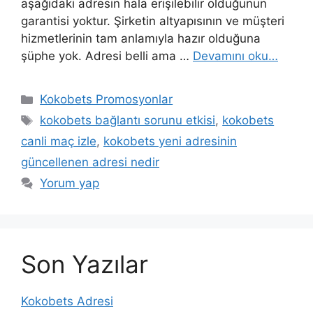
aşağıdaki adresin hala erişilebilir olduğunun
garantisi yoktur. Şirketin altyapısının ve müşteri
hizmetlerinin tam anlamıyla hazır olduğuna
şüphe yok. Adresi belli ama …
Devamını oku…
Kategoriler
Kokobets Promosyonlar
Etiketler
kokobets bağlantı sorunu etkisi
,
kokobets
canli maç izle
,
kokobets yeni adresinin
güncellenen adresi nedir
Yorum yap
Son Yazılar
Kokobets Adresi