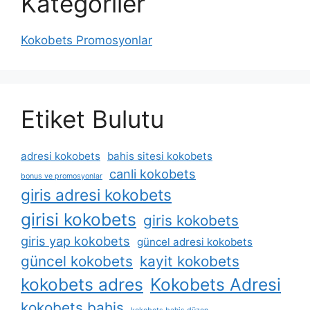
Kategoriler
Kokobets Promosyonlar
Etiket Bulutu
adresi kokobets
bahis sitesi kokobets
canli kokobets
bonus ve promosyonlar
giris adresi kokobets
girisi kokobets
giris kokobets
giris yap kokobets
güncel adresi kokobets
güncel kokobets
kayit kokobets
kokobets adres
Kokobets Adresi
kokobets bahis