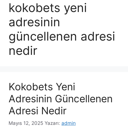
kokobets yeni
adresinin
güncellenen adresi
nedir
Kokobets Yeni
Adresinin Güncellenen
Adresi Nedir
Mayıs 12, 2025
Yazarı:
admin