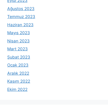
Eylül 2023
Ağustos 2023
Temmuz 2023
Haziran 2023
Mayıs 2023
Nisan 2023
Mart 2023
Şubat 2023
Ocak 2023
Aralık 2022
Kasım 2022
Ekim 2022