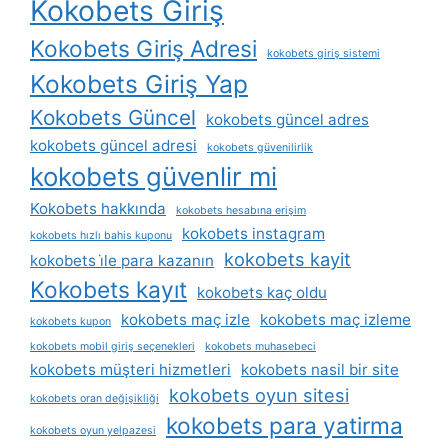
Kokobets Giriş
Kokobets Giriş Adresi
kokobets giriş sistemi
Kokobets Giriş Yap
Kokobets Güncel
kokobets güncel adres
kokobets güncel adresi
kokobets güvenilirlik
kokobets güvenlir mi
Kokobets hakkında
kokobets hesabına erişim
kokobets instagram
kokobets hızlı bahis kuponu
kokobets kayit
kokobets i̇le para kazanın
Kokobets kayıt
kokobets kaç oldu
kokobets maç izle
kokobets maç izleme
kokobets kupon
kokobets mobil giriş seçenekleri
kokobets muhasebeci
kokobets müşteri hizmetleri
kokobets nasil bir site
kokobets oyun sitesi
kokobets oran değişikliği
kokobets para yatirma
kokobets oyun yelpazesi