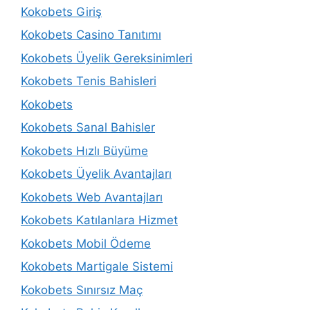
Kokobets Giriş
Kokobets Casino Tanıtımı
Kokobets Üyelik Gereksinimleri
Kokobets Tenis Bahisleri
Kokobets
Kokobets Sanal Bahisler
Kokobets Hızlı Büyüme
Kokobets Üyelik Avantajları
Kokobets Web Avantajları
Kokobets Katılanlara Hizmet
Kokobets Mobil Ödeme
Kokobets Martigale Sistemi
Kokobets Sınırsız Maç