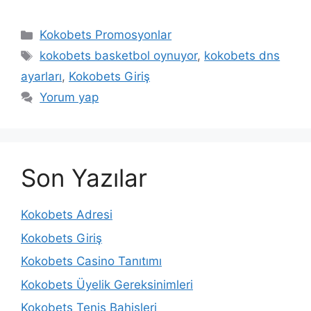
Kategoriler
Kokobets Promosyonlar
Etiketler
kokobets basketbol oynuyor
,
kokobets dns
ayarları
,
Kokobets Giriş
Yorum yap
Son Yazılar
Kokobets Adresi
Kokobets Giriş
Kokobets Casino Tanıtımı
Kokobets Üyelik Gereksinimleri
Kokobets Tenis Bahisleri