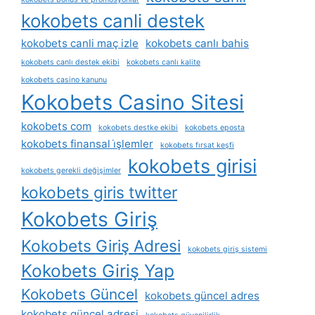
kokobets canli destek
kokobets canli maç izle
kokobets canlı bahis
kokobets canlı destek ekibi
kokobets canlı kalite
kokobets casino kanunu
Kokobets Casino Sitesi
kokobets com
kokobets destke ekibi
kokobets eposta
kokobets finansal i̇şlemler
kokobets fırsat keşfi
kokobets girisi
kokobets gerekli değişimler
kokobets giris twitter
Kokobets Giriş
Kokobets Giriş Adresi
kokobets giriş sistemi
Kokobets Giriş Yap
Kokobets Güncel
kokobets güncel adres
kokobets güncel adresi