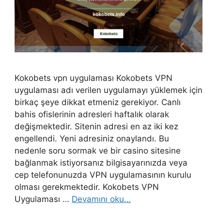
Kokobets vpn uygulaması Kokobets VPN
uygulaması adı verilen uygulamayı yüklemek için
birkaç şeye dikkat etmeniz gerekiyor. Canlı
bahis ofislerinin adresleri haftalık olarak
değişmektedir. Sitenin adresi en az iki kez
engellendi. Yeni adresiniz onaylandı. Bu
nedenle soru sormak ve bir casino sitesine
bağlanmak istiyorsanız bilgisayarınızda veya
cep telefonunuzda VPN uygulamasının kurulu
olması gerekmektedir. Kokobets VPN
Uygulaması …
Devamını oku…