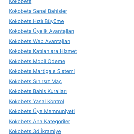
Kokobets
Kokobets Sanal Bahisler
Kokobets Hızlı Büyüme
Kokobets Üyelik Avantajları
Kokobets Web Avantajları
Kokobets Katılanlara Hizmet
Kokobets Mobil Ödeme
Kokobets Martigale Sistemi
Kokobets Sınırsız Maç
Kokobets Bahis Kuralları
Kokobets Yasal Kontrol
Kokobets Üye Memnuniyeti
Kokobets Ana Kategoriler
Kokobets 3d İkramiye