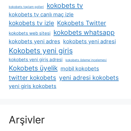
kokobets tv
kokobets toplam golleri
kokobets tv canlı maç izle
kokobets tv izle
Kokobets Twitter
kokobets whatsapp
kokobets web sitesi
kokobets yeni adres
kokobets yeni adresi
Kokobets yeni giriş
kokobets yeni giriş adresi
kokobets ödeme i̇ncelemesi
Kokobets üyelik
mobil kokobets
twitter kokobets
yeni adresi kokobets
yeni giris kokobets
Arşivler