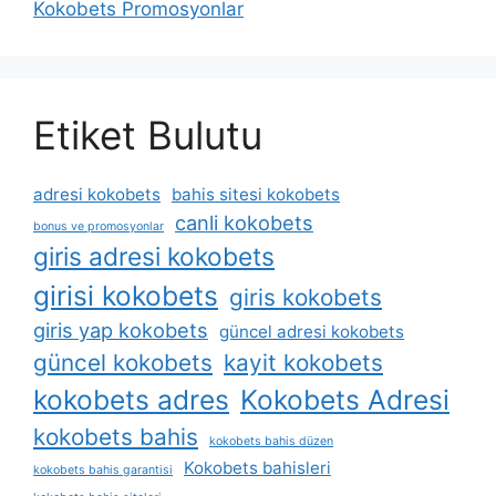
Kokobets Promosyonlar
Etiket Bulutu
adresi kokobets
bahis sitesi kokobets
canli kokobets
bonus ve promosyonlar
giris adresi kokobets
girisi kokobets
giris kokobets
giris yap kokobets
güncel adresi kokobets
güncel kokobets
kayit kokobets
kokobets adres
Kokobets Adresi
kokobets bahis
kokobets bahis düzen
Kokobets bahisleri
kokobets bahis garantisi