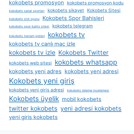
kokobets promosyon
kokobets promosyon kodu
kokobets sikayet
Kokobets Sitesi
kokobets sanal sporları
Kokobets Spor Bahisleri
kokobets slot oyunu
kokobets telegram
kokobets spor bahis sitesi
kokobets tv
kokobets toplam golleri
kokobets tv canlı maç izle
kokobets tv izle
Kokobets Twitter
kokobets whatsapp
kokobets web sitesi
kokobets yeni adres
kokobets yeni adresi
Kokobets yeni giriş
kokobets yeni giriş adresi
kokobets ödeme i̇ncelemesi
Kokobets üyelik
mobil kokobets
twitter kokobets
yeni adresi kokobets
yeni giris kokobets