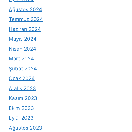
Ağustos 2024
Temmuz 2024
Haziran 2024
Mayıs 2024
Nisan 2024
Mart 2024
Şubat 2024
Ocak 2024
Aralık 2023
Kasım 2023
Ekim 2023
Eylül 2023
Ağustos 2023