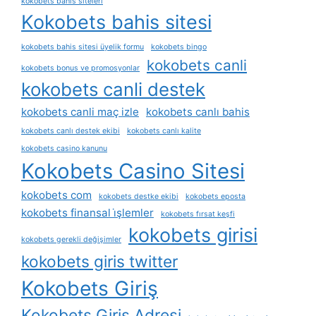
kokobets bahis siteleri
Kokobets bahis sitesi
kokobets bahis sitesi üyelik formu
kokobets bingo
kokobets canli
kokobets bonus ve promosyonlar
kokobets canli destek
kokobets canli maç izle
kokobets canlı bahis
kokobets canlı destek ekibi
kokobets canlı kalite
kokobets casino kanunu
Kokobets Casino Sitesi
kokobets com
kokobets destke ekibi
kokobets eposta
kokobets finansal i̇şlemler
kokobets fırsat keşfi
kokobets girisi
kokobets gerekli değişimler
kokobets giris twitter
Kokobets Giriş
Kokobets Giriş Adresi