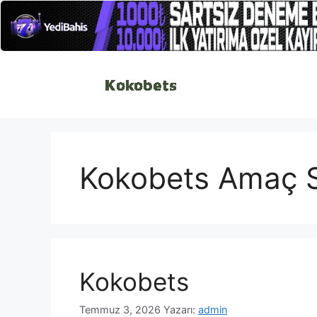
İçeriğe
atla
Kokobets Amaç S
Kokobets
Temmuz 3, 2026
Yazarı:
admin