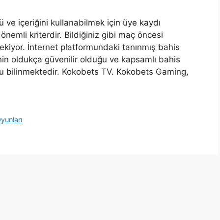
ve içeriğini kullanabilmek için üye kaydı
nemli kriterdir. Bildiğiniz gibi maç öncesi
ekiyor. İnternet platformundaki tanınmış bahis
nin oldukça güvenilir olduğu ve kapsamlı bahis
u bilinmektedir. Kokobets TV. Kokobets Gaming,
yunları