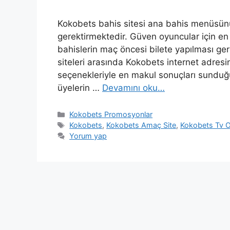
Kokobets bahis sitesi ana bahis menüsünü 
gerektirmektedir. Güven oyuncular için en ö
bahislerin maç öncesi bilete yapılması ger
siteleri arasında Kokobets internet adresi
seçenekleriyle en makul sonuçları sunduğ
üyelerin …
Devamını oku…
Kategoriler
Kokobets Promosyonlar
Etiketler
Kokobets
,
Kokobets Amaç Site
,
Kokobets Tv O
Yorum yap