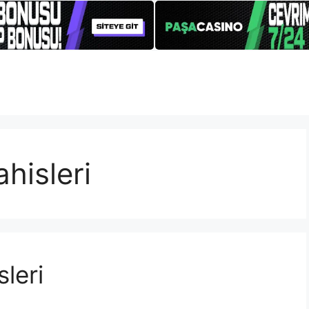
hisleri
leri