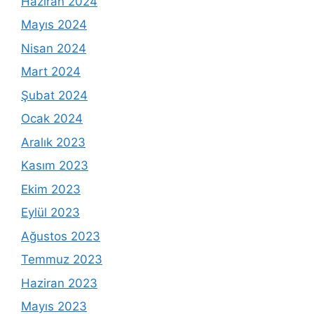
Haziran 2024
Mayıs 2024
Nisan 2024
Mart 2024
Şubat 2024
Ocak 2024
Aralık 2023
Kasım 2023
Ekim 2023
Eylül 2023
Ağustos 2023
Temmuz 2023
Haziran 2023
Mayıs 2023