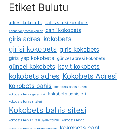
Etiket Bulutu
adresi kokobets
bahis sitesi kokobets
canli kokobets
bonus ve promosyonlar
giris adresi kokobets
girisi kokobets
giris kokobets
giris yap kokobets
güncel adresi kokobets
güncel kokobets
kayit kokobets
kokobets adres
Kokobets Adresi
kokobets bahis
kokobets bahis düzen
Kokobets bahisleri
kokobets bahis garantisi
kokobets bahis siteleri
Kokobets bahis sitesi
kokobets bahis sitesi üyelik formu
kokobets bingo
kokobets canli
kokobets bonus ve promosyonlar