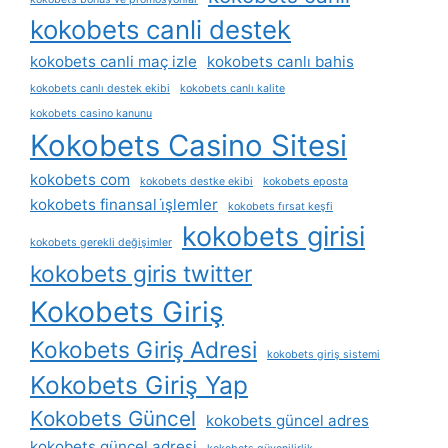
kokobets canli destek
kokobets canli maç izle
kokobets canlı bahis
kokobets canlı destek ekibi
kokobets canlı kalite
kokobets casino kanunu
Kokobets Casino Sitesi
kokobets com
kokobets destke ekibi
kokobets eposta
kokobets finansal i̇şlemler
kokobets fırsat keşfi
kokobets girisi
kokobets gerekli değişimler
kokobets giris twitter
Kokobets Giriş
Kokobets Giriş Adresi
kokobets giriş sistemi
Kokobets Giriş Yap
Kokobets Güncel
kokobets güncel adres
kokobets güncel adresi