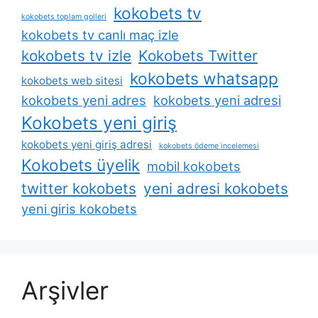
kokobets tv
kokobets toplam golleri
kokobets tv canlı maç izle
kokobets tv izle
Kokobets Twitter
kokobets whatsapp
kokobets web sitesi
kokobets yeni adres
kokobets yeni adresi
Kokobets yeni giriş
kokobets yeni giriş adresi
kokobets ödeme i̇ncelemesi
Kokobets üyelik
mobil kokobets
twitter kokobets
yeni adresi kokobets
yeni giris kokobets
Arşivler