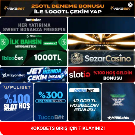
×
KOKOBETS GİRİŞ İÇİN TIKLAYINIZ!