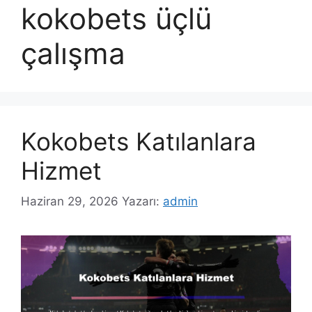
kokobets üçlü
çalışma
Kokobets Katılanlara
Hizmet
Haziran 29, 2026
Yazarı:
admin