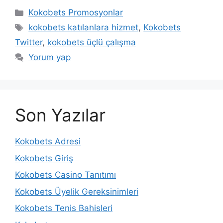
Kategoriler
Kokobets Promosyonlar
Etiketler
kokobets katılanlara hizmet
,
Kokobets
Twitter
,
kokobets üçlü çalışma
Yorum yap
Son Yazılar
Kokobets Adresi
Kokobets Giriş
Kokobets Casino Tanıtımı
Kokobets Üyelik Gereksinimleri
Kokobets Tenis Bahisleri