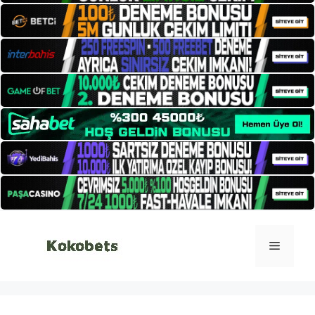
İçeriğe
atla
Menü