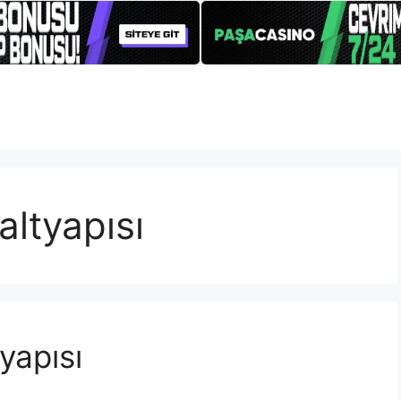
altyapısı
yapısı