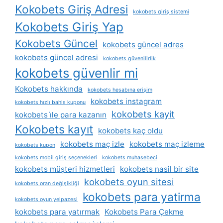
Kokobets Giriş Adresi
kokobets giriş sistemi
Kokobets Giriş Yap
Kokobets Güncel
kokobets güncel adres
kokobets güncel adresi
kokobets güvenilirlik
kokobets güvenlir mi
Kokobets hakkında
kokobets hesabına erişim
kokobets instagram
kokobets hızlı bahis kuponu
kokobets kayit
kokobets i̇le para kazanın
Kokobets kayıt
kokobets kaç oldu
kokobets maç izle
kokobets maç izleme
kokobets kupon
kokobets mobil giriş seçenekleri
kokobets muhasebeci
kokobets müşteri hizmetleri
kokobets nasil bir site
kokobets oyun sitesi
kokobets oran değişikliği
kokobets para yatirma
kokobets oyun yelpazesi
kokobets para yatırmak
Kokobets Para Çekme