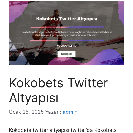
Kokobets Twitter
Altyapısı
Ocak 25, 2025
Yazarı:
admin
Kokobets twitter altyapısı twitter’da Kokobets