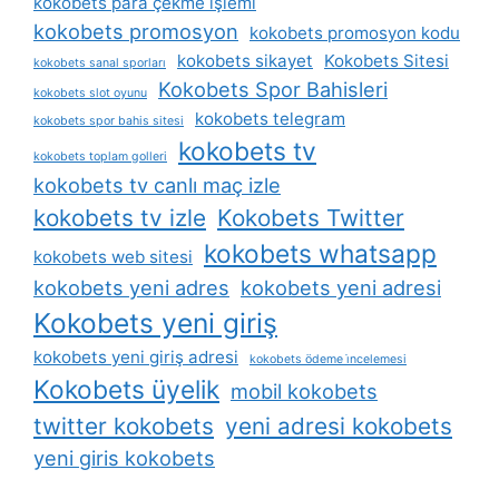
kokobets para çekme i̇şlemi
kokobets promosyon
kokobets promosyon kodu
kokobets sikayet
Kokobets Sitesi
kokobets sanal sporları
Kokobets Spor Bahisleri
kokobets slot oyunu
kokobets telegram
kokobets spor bahis sitesi
kokobets tv
kokobets toplam golleri
kokobets tv canlı maç izle
kokobets tv izle
Kokobets Twitter
kokobets whatsapp
kokobets web sitesi
kokobets yeni adres
kokobets yeni adresi
Kokobets yeni giriş
kokobets yeni giriş adresi
kokobets ödeme i̇ncelemesi
Kokobets üyelik
mobil kokobets
twitter kokobets
yeni adresi kokobets
yeni giris kokobets