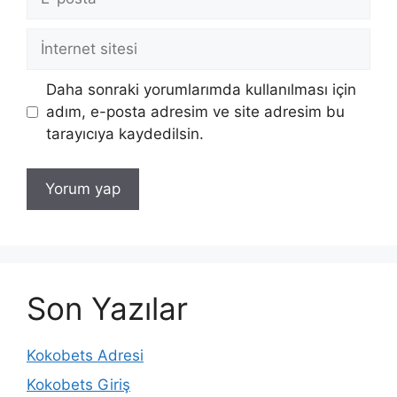
posta
İnternet
sitesi
Daha sonraki yorumlarımda kullanılması için
adım, e-posta adresim ve site adresim bu
tarayıcıya kaydedilsin.
Son Yazılar
Kokobets Adresi
Kokobets Giriş