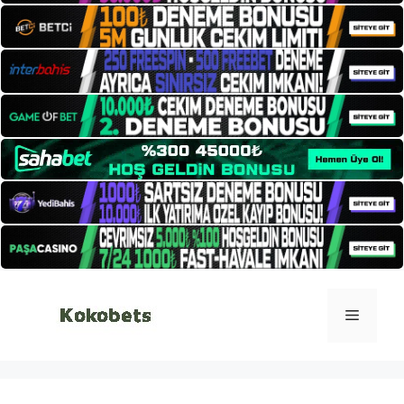
İçeriğe
atla
Menü