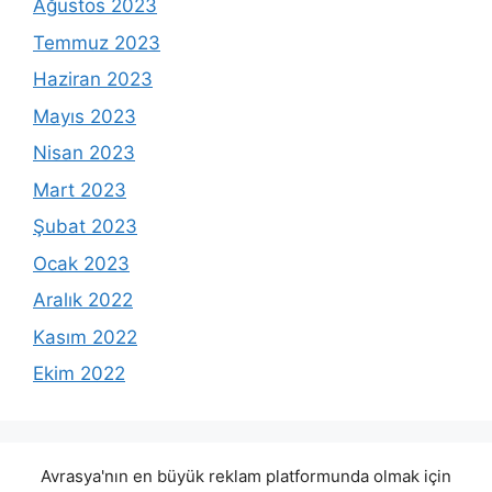
Ağustos 2023
Temmuz 2023
Haziran 2023
Mayıs 2023
Nisan 2023
Mart 2023
Şubat 2023
Ocak 2023
Aralık 2022
Kasım 2022
Ekim 2022
Avrasya'nın en büyük reklam platformunda olmak için