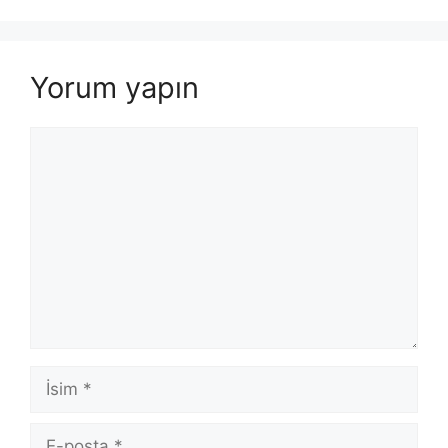
Yorum yapın
Yorum
İsim
E-