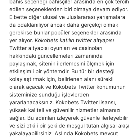
bahis seçeneği bahisçiler arasında en çok tercih
edilen seçeneklerden biri olmaya devam ediyor.
Elbette diğer ulusal ve uluslararası yarışmalara
da odaklanılıyor ancak daha gerçekçi olmak
gerekirse bunlar popüler seçenekler arasında
yer alıyor.
Kokobets katılın twitter altyapısı
Twitter altyapısı oyunları ve casinoları
hakkındaki güncellemeleri zamanında
paylaşmak, sitenin ilerlemesini ölçmek için
etkileşimli bir yöntemdir. Bu tür bir desteği
kolaylaştırmak için, belirlenen alanı sürekli
olarak açacak ve Kokobets Twitter konumunun
sisteminize sunduğu işlevlerden
yararlanacaksınız. Kokobets Twitter lisansı,
yüksek kaliteli ve güvenilir hizmetler almanızı
sağlar. Bu adımları izleyerek güvenle ilerleyebilir
ve sizi etkili bir şekilde meşgul tutan algısal akışı
yakalayabilirsiniz. Aslında Kokobets mevcut