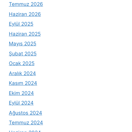
Temmuz 2026
Haziran 2026
Eylül 2025
Haziran 2025
Mayıs 2025
Şubat 2025
Ocak 2025
Aralık 2024
Kasım 2024
Ekim 2024
Eylül 2024
Ağustos 2024
Temmuz 2024