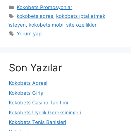
Kategoriler
Kokobets Promosyonlar
Etiketler
kokobets adres
,
kokobets i̇ptal etmek
i̇steyen
,
kokobets mobil site özellikleri
Yorum yap
Son Yazılar
Kokobets Adresi
Kokobets Giriş
Kokobets Casino Tanıtımı
Kokobets Üyelik Gereksinimleri
Kokobets Tenis Bahisleri