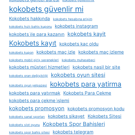
kokobets güvenilirlik
kokobets güvenlir mi
Kokobets hakkında
kokobets hesabına erişim
kokobets instagram
kokobets hızlı bahis kuponu
kokobets kayit
kokobets i̇le para kazanın
Kokobets kayıt
kokobets kaç oldu
kokobets maç izle
kokobets maç izleme
kokobets kupon
kokobets mobil giriş seçenekleri
kokobets muhasebeci
kokobets müşteri hizmetleri
kokobets nasil bir site
kokobets oyun sitesi
kokobets oran değişikliği
kokobets para yatirma
kokobets oyun yelpazesi
kokobets para yatırmak
Kokobets Para Çekme
kokobets para çekme i̇şlemi
kokobets promosyon
kokobets promosyon kodu
kokobets sikayet
Kokobets Sitesi
kokobets sanal sporları
Kokobets Spor Bahisleri
kokobets slot oyunu
kokobets telegram
kokobets spor bahis sitesi