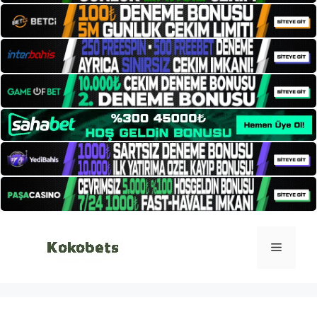
İçeriğe
atla
Menü