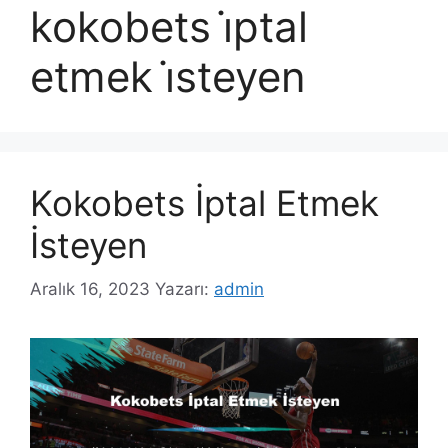
kokobets i̇ptal
etmek i̇steyen
Kokobets İptal Etmek
İsteyen
Aralık 16, 2023
Yazarı:
admin