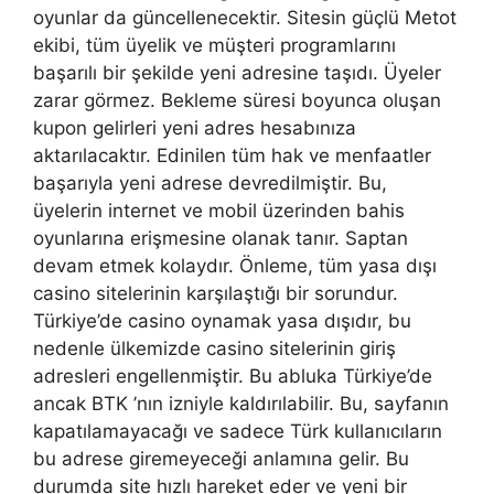
oyunlar da güncellenecektir. Sitesin güçlü Metot
ekibi, tüm üyelik ve müşteri programlarını
başarılı bir şekilde yeni adresine taşıdı. Üyeler
zarar görmez. Bekleme süresi boyunca oluşan
kupon gelirleri yeni adres hesabınıza
aktarılacaktır. Edinilen tüm hak ve menfaatler
başarıyla yeni adrese devredilmiştir. Bu,
üyelerin internet ve mobil üzerinden bahis
oyunlarına erişmesine olanak tanır. Saptan
devam etmek kolaydır. Önleme, tüm yasa dışı
casino sitelerinin karşılaştığı bir sorundur.
Türkiye’de casino oynamak yasa dışıdır, bu
nedenle ülkemizde casino sitelerinin giriş
adresleri engellenmiştir. Bu abluka Türkiye’de
ancak BTK ’nın izniyle kaldırılabilir. Bu, sayfanın
kapatılamayacağı ve sadece Türk kullanıcıların
bu adrese giremeyeceği anlamına gelir. Bu
durumda site hızlı hareket eder ve yeni bir