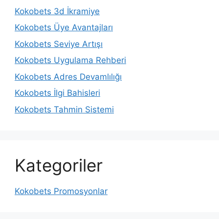
Kokobets 3d İkramiye
Kokobets Üye Avantajları
Kokobets Seviye Artışı
Kokobets Uygulama Rehberi
Kokobets Adres Devamlılığı
Kokobets İlgi Bahisleri
Kokobets Tahmin Sistemi
Kategoriler
Kokobets Promosyonlar