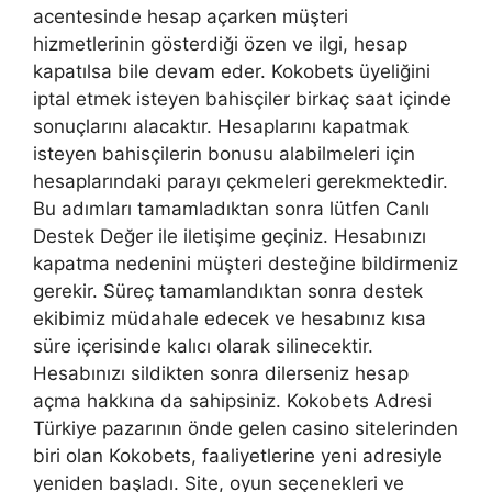
acentesinde hesap açarken müşteri
hizmetlerinin gösterdiği özen ve ilgi, hesap
kapatılsa bile devam eder. Kokobets üyeliğini
iptal etmek isteyen bahisçiler birkaç saat içinde
sonuçlarını alacaktır. Hesaplarını kapatmak
isteyen bahisçilerin bonusu alabilmeleri için
hesaplarındaki parayı çekmeleri gerekmektedir.
Bu adımları tamamladıktan sonra lütfen Canlı
Destek Değer ile iletişime geçiniz. Hesabınızı
kapatma nedenini müşteri desteğine bildirmeniz
gerekir. Süreç tamamlandıktan sonra destek
ekibimiz müdahale edecek ve hesabınız kısa
süre içerisinde kalıcı olarak silinecektir.
Hesabınızı sildikten sonra dilerseniz hesap
açma hakkına da sahipsiniz. Kokobets Adresi
Türkiye pazarının önde gelen casino sitelerinden
biri olan Kokobets, faaliyetlerine yeni adresiyle
yeniden başladı. Site, oyun seçenekleri ve