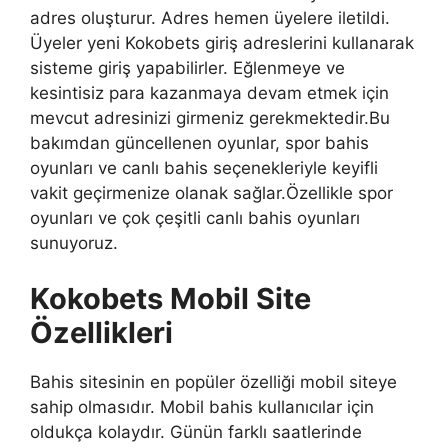
adres oluşturur. Adres hemen üyelere iletildi.
Üyeler yeni Kokobets giriş adreslerini kullanarak
sisteme giriş yapabilirler. Eğlenmeye ve
kesintisiz para kazanmaya devam etmek için
mevcut adresinizi girmeniz gerekmektedir.Bu
bakımdan güncellenen oyunlar, spor bahis
oyunları ve canlı bahis seçenekleriyle keyifli
vakit geçirmenize olanak sağlar.Özellikle spor
oyunları ve çok çeşitli canlı bahis oyunları
sunuyoruz.
Kokobets Mobil Site
Özellikleri
Bahis sitesinin en popüler özelliği mobil siteye
sahip olmasıdır. Mobil bahis kullanıcılar için
oldukça kolaydır. Günün farklı saatlerinde