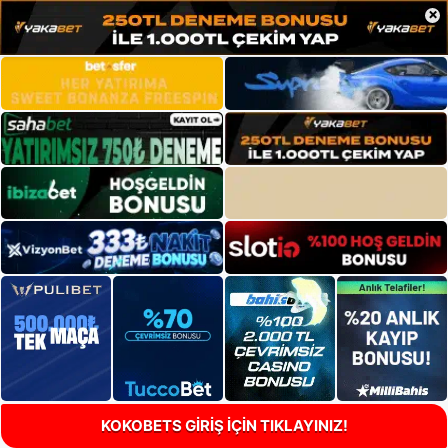
×
KOKOBETS GİRİŞ İÇİN TIKLAYINIZ!