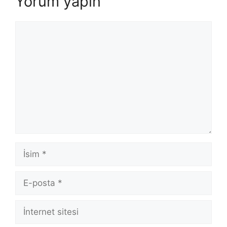
Yorum yapın
Yorum
İsim
E-
posta
İnternet
sitesi