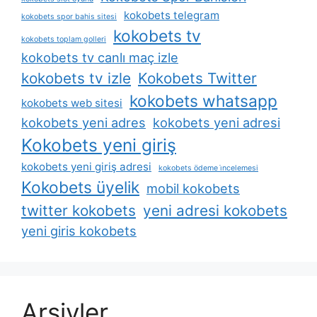
kokobets telegram
kokobets spor bahis sitesi
kokobets tv
kokobets toplam golleri
kokobets tv canlı maç izle
kokobets tv izle
Kokobets Twitter
kokobets whatsapp
kokobets web sitesi
kokobets yeni adres
kokobets yeni adresi
Kokobets yeni giriş
kokobets yeni giriş adresi
kokobets ödeme i̇ncelemesi
Kokobets üyelik
mobil kokobets
twitter kokobets
yeni adresi kokobets
yeni giris kokobets
Arşivler