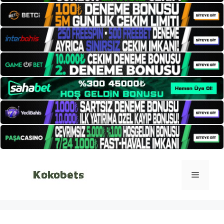
İçeriğe
atla
Menü