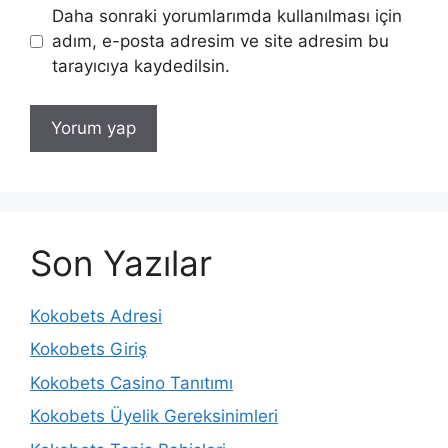
Daha sonraki yorumlarımda kullanılması için
adım, e-posta adresim ve site adresim bu
tarayıcıya kaydedilsin.
Son Yazılar
Kokobets Adresi
Kokobets Giriş
Kokobets Casino Tanıtımı
Kokobets Üyelik Gereksinimleri