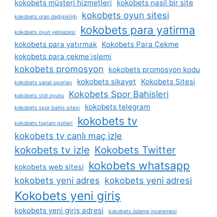
kokobets müşteri hizmetleri
kokobets nasil bir site
kokobets oyun sitesi
kokobets oran değişikliği
kokobets para yatirma
kokobets oyun yelpazesi
kokobets para yatırmak
Kokobets Para Çekme
kokobets para çekme i̇şlemi
kokobets promosyon
kokobets promosyon kodu
kokobets sikayet
Kokobets Sitesi
kokobets sanal sporları
Kokobets Spor Bahisleri
kokobets slot oyunu
kokobets telegram
kokobets spor bahis sitesi
kokobets tv
kokobets toplam golleri
kokobets tv canlı maç izle
kokobets tv izle
Kokobets Twitter
kokobets whatsapp
kokobets web sitesi
kokobets yeni adres
kokobets yeni adresi
Kokobets yeni giriş
kokobets yeni giriş adresi
kokobets ödeme i̇ncelemesi