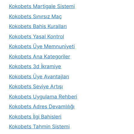
Kokobets Martigale Sistemi
Kokobets Sınırsız Maç
Kokobets Bahis Kuralları
Kokobets Yasal Kontrol
Kokobets Üye Memnuniyeti
Kokobets Ana Kategoriler
Kokobets 3d İkramiye
Kokobets Üye Avantajları
Kokobets Seviye Artışı
Kokobets Uygulama Rehberi
Kokobets Adres Devamlılığı
Kokobets İlgi Bahisleri
Kokobets Tahmin Sistemi