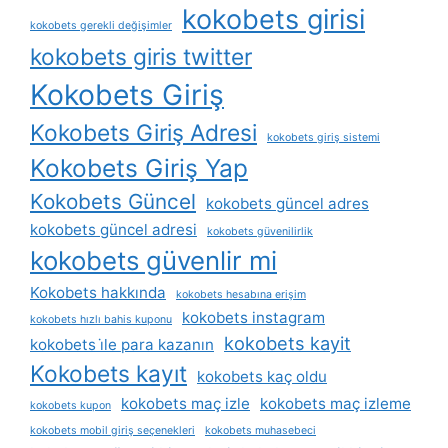
kokobets girisi
kokobets gerekli değişimler
kokobets giris twitter
Kokobets Giriş
Kokobets Giriş Adresi
kokobets giriş sistemi
Kokobets Giriş Yap
Kokobets Güncel
kokobets güncel adres
kokobets güncel adresi
kokobets güvenilirlik
kokobets güvenlir mi
Kokobets hakkında
kokobets hesabına erişim
kokobets instagram
kokobets hızlı bahis kuponu
kokobets kayit
kokobets i̇le para kazanın
Kokobets kayıt
kokobets kaç oldu
kokobets maç izle
kokobets maç izleme
kokobets kupon
kokobets mobil giriş seçenekleri
kokobets muhasebeci