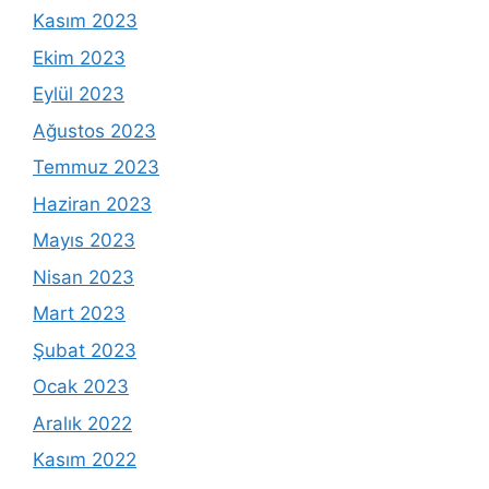
Kasım 2023
Ekim 2023
Eylül 2023
Ağustos 2023
Temmuz 2023
Haziran 2023
Mayıs 2023
Nisan 2023
Mart 2023
Şubat 2023
Ocak 2023
Aralık 2022
Kasım 2022