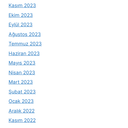
Kasım 2023
Ekim 2023
Eylül 2023
Ağustos 2023
Temmuz 2023
Haziran 2023
Mayıs 2023
Nisan 2023
Mart 2023
Şubat 2023
Ocak 2023
Aralık 2022
Kasım 2022