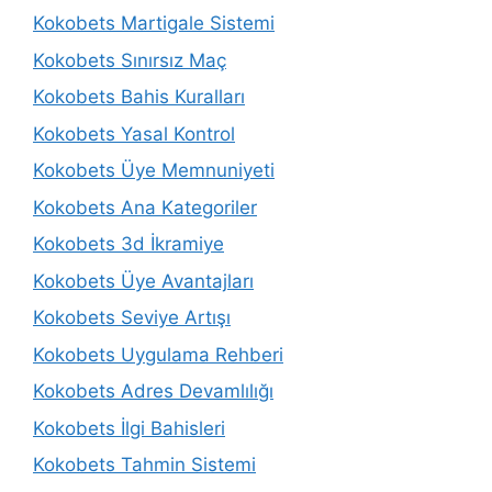
Kokobets Martigale Sistemi
Kokobets Sınırsız Maç
Kokobets Bahis Kuralları
Kokobets Yasal Kontrol
Kokobets Üye Memnuniyeti
Kokobets Ana Kategoriler
Kokobets 3d İkramiye
Kokobets Üye Avantajları
Kokobets Seviye Artışı
Kokobets Uygulama Rehberi
Kokobets Adres Devamlılığı
Kokobets İlgi Bahisleri
Kokobets Tahmin Sistemi