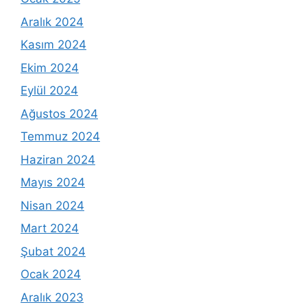
Aralık 2024
Kasım 2024
Ekim 2024
Eylül 2024
Ağustos 2024
Temmuz 2024
Haziran 2024
Mayıs 2024
Nisan 2024
Mart 2024
Şubat 2024
Ocak 2024
Aralık 2023