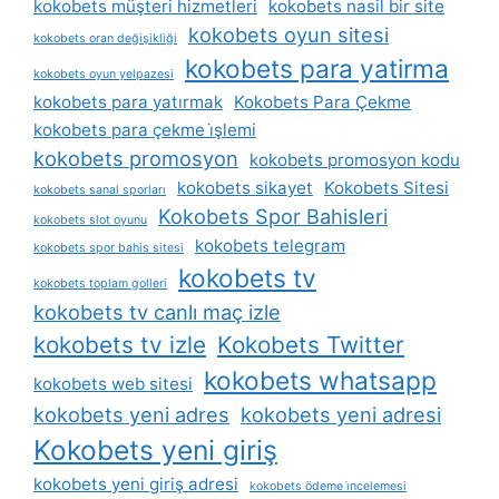
kokobets müşteri hizmetleri
kokobets nasil bir site
kokobets oyun sitesi
kokobets oran değişikliği
kokobets para yatirma
kokobets oyun yelpazesi
kokobets para yatırmak
Kokobets Para Çekme
kokobets para çekme i̇şlemi
kokobets promosyon
kokobets promosyon kodu
kokobets sikayet
Kokobets Sitesi
kokobets sanal sporları
Kokobets Spor Bahisleri
kokobets slot oyunu
kokobets telegram
kokobets spor bahis sitesi
kokobets tv
kokobets toplam golleri
kokobets tv canlı maç izle
kokobets tv izle
Kokobets Twitter
kokobets whatsapp
kokobets web sitesi
kokobets yeni adres
kokobets yeni adresi
Kokobets yeni giriş
kokobets yeni giriş adresi
kokobets ödeme i̇ncelemesi