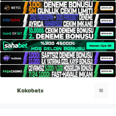
İçeriğe
atla
Menü