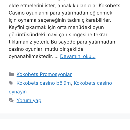
elde etmelerini ister, ancak kullanıcılar Kokobets
Casino oyunlarını para yatırmadan eğlenmek
için oynama seçeneğinin tadını çıkarabilirler.
Keyfini çıkarmak için orta menüdeki oyun
görüntüsündeki mavi çan simgesine tekrar
tıklamanız yeterli. Bu sayede para yatırmadan
casino oyunları mutlu bir şekilde
oynanabilmektedir. …
Devamını oku…
Kategoriler
Kokobets Promosyonlar
Etiketler
Kokobets casino bölüm
,
Kokobets casino
oynayın
Yorum yap