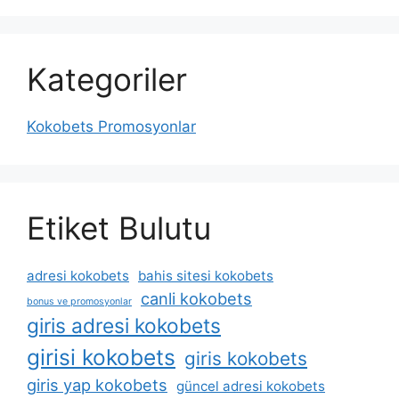
Kategoriler
Kokobets Promosyonlar
Etiket Bulutu
adresi kokobets
bahis sitesi kokobets
canli kokobets
bonus ve promosyonlar
giris adresi kokobets
girisi kokobets
giris kokobets
giris yap kokobets
güncel adresi kokobets