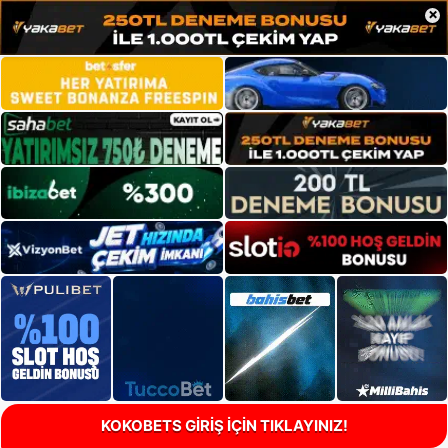
×
KOKOBETS GİRİŞ İÇİN TIKLAYINIZ!