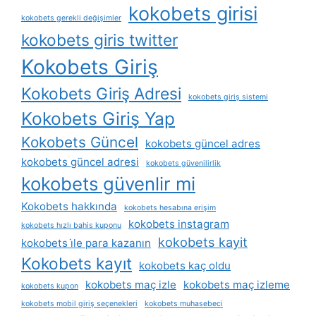
kokobets girisi
kokobets gerekli değişimler
kokobets giris twitter
Kokobets Giriş
Kokobets Giriş Adresi
kokobets giriş sistemi
Kokobets Giriş Yap
Kokobets Güncel
kokobets güncel adres
kokobets güncel adresi
kokobets güvenilirlik
kokobets güvenlir mi
Kokobets hakkında
kokobets hesabına erişim
kokobets instagram
kokobets hızlı bahis kuponu
kokobets kayit
kokobets i̇le para kazanın
Kokobets kayıt
kokobets kaç oldu
kokobets maç izle
kokobets maç izleme
kokobets kupon
kokobets mobil giriş seçenekleri
kokobets muhasebeci