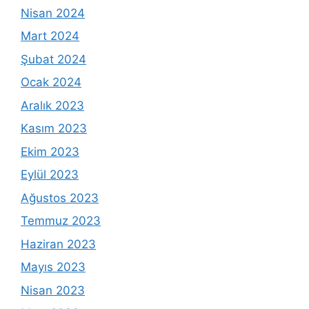
Nisan 2024
Mart 2024
Şubat 2024
Ocak 2024
Aralık 2023
Kasım 2023
Ekim 2023
Eylül 2023
Ağustos 2023
Temmuz 2023
Haziran 2023
Mayıs 2023
Nisan 2023