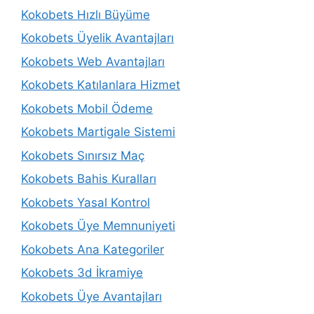
Kokobets Hızlı Büyüme
Kokobets Üyelik Avantajları
Kokobets Web Avantajları
Kokobets Katılanlara Hizmet
Kokobets Mobil Ödeme
Kokobets Martigale Sistemi
Kokobets Sınırsız Maç
Kokobets Bahis Kuralları
Kokobets Yasal Kontrol
Kokobets Üye Memnuniyeti
Kokobets Ana Kategoriler
Kokobets 3d İkramiye
Kokobets Üye Avantajları