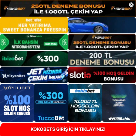
×
KOKOBETS GİRİŞ İÇİN TIKLAYINIZ!