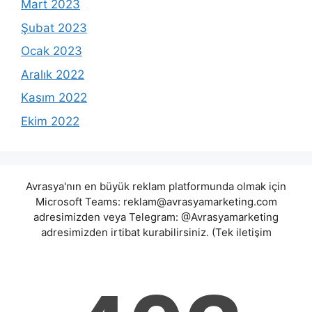
Mart 2023
Şubat 2023
Ocak 2023
Aralık 2022
Kasım 2022
Ekim 2022
Avrasya'nın en büyük reklam platformunda olmak için
Microsoft Teams:
reklam@avrasyamarketing.com
adresimizden veya Telegram: @Avrasyamarketing
adresimizden irtibat kurabilirsiniz. (Tek iletişim
adreslerimiz teams / telegram ve mail adresimizdir.
Harici hiçbir iletişim adresimiz bulunmamaktadır.
Lütfen itibar etmeyiniz.) Türkiye yasalarına göre 7258
sayılı kanun uyarınca yasa dışı bahis oynamanın
cezaları mevcuttur. Şu an bulunduğunuz site hiç bir