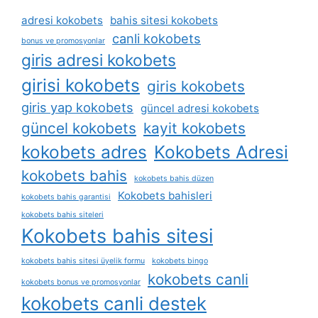
adresi kokobets
bahis sitesi kokobets
canli kokobets
bonus ve promosyonlar
giris adresi kokobets
girisi kokobets
giris kokobets
giris yap kokobets
güncel adresi kokobets
güncel kokobets
kayit kokobets
kokobets adres
Kokobets Adresi
kokobets bahis
kokobets bahis düzen
Kokobets bahisleri
kokobets bahis garantisi
kokobets bahis siteleri
Kokobets bahis sitesi
kokobets bahis sitesi üyelik formu
kokobets bingo
kokobets canli
kokobets bonus ve promosyonlar
kokobets canli destek