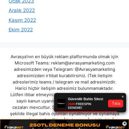
Ocak 2023
Aralık 2022
Kasım 2022
Ekim 2022
Avrasya'nın en büyük reklam platformunda olmak için
Microsoft Teams:
reklam@avrasyamarketing.com
adresimizden veya Telegram: @Avrasyamarketing
adresimizden irtibat kurabilirsiniz. (Tek iletişim
adreslerimiz teams / telegram ve mail adresimizdir.
Harici hiçbir iletişim adresimiz bulunmamaktadır.
Lütfen itibar etmeyiniz.) Türkiye yasalarına göre 7258
sayılı kanun uyarınca yasa dışı bahis oynamanın
cezaları mevcuttur. Şu an bulunduğunuz site hiç bir
şekilde illegal bahis oyunları oynatmıyor ve oynamaya
aracı olmuyordur.
1king
|
betsmona
|
nakitbahis
|
×
betsnice
|
bahisfair
|
isisbet
|
betparti
|
betmoris