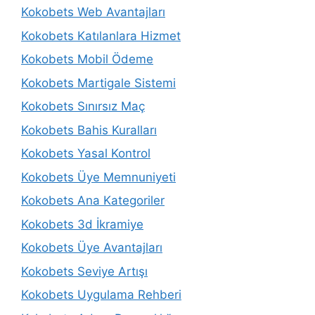
Kokobets Web Avantajları
Kokobets Katılanlara Hizmet
Kokobets Mobil Ödeme
Kokobets Martigale Sistemi
Kokobets Sınırsız Maç
Kokobets Bahis Kuralları
Kokobets Yasal Kontrol
Kokobets Üye Memnuniyeti
Kokobets Ana Kategoriler
Kokobets 3d İkramiye
Kokobets Üye Avantajları
Kokobets Seviye Artışı
Kokobets Uygulama Rehberi