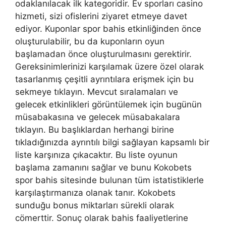
odaklanılacak ilk kategoridir. Ev sporları casino
hizmeti, sizi ofislerini ziyaret etmeye davet
ediyor. Kuponlar spor bahis etkinliğinden önce
oluşturulabilir, bu da kuponların oyun
başlamadan önce oluşturulmasını gerektirir.
Gereksinimlerinizi karşılamak üzere özel olarak
tasarlanmış çeşitli ayrıntılara erişmek için bu
sekmeye tıklayın. Mevcut sıralamaları ve
gelecek etkinlikleri görüntülemek için bugünün
müsabakasına ve gelecek müsabakalara
tıklayın. Bu başlıklardan herhangi birine
tıkladığınızda ayrıntılı bilgi sağlayan kapsamlı bir
liste karşınıza çıkacaktır. Bu liste oyunun
başlama zamanını sağlar ve bunu Kokobets
spor bahis sitesinde bulunan tüm istatistiklerle
karşılaştırmanıza olanak tanır. Kokobets
sunduğu bonus miktarları sürekli olarak
cömerttir. Sonuç olarak bahis faaliyetlerine