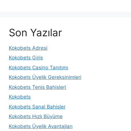
Son Yazılar
Kokobets Adresi
Kokobets Giriş
Kokobets Casino Tanıtımı
Kokobets Üyelik Gereksinimleri
Kokobets Tenis Bahisleri
Kokobets
Kokobets Sanal Bahisler
Kokobets Hızlı Büyüme
Kokobets Üyelik Avantajları