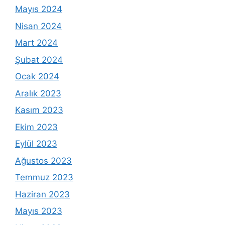
Mayıs 2024
Nisan 2024
Mart 2024
Şubat 2024
Ocak 2024
Aralık 2023
Kasım 2023
Ekim 2023
Eylül 2023
Ağustos 2023
Temmuz 2023
Haziran 2023
Mayıs 2023