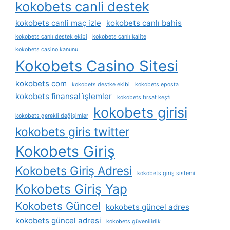
kokobets canli destek
kokobets canli maç izle
kokobets canlı bahis
kokobets canlı destek ekibi
kokobets canlı kalite
kokobets casino kanunu
Kokobets Casino Sitesi
kokobets com
kokobets destke ekibi
kokobets eposta
kokobets finansal i̇şlemler
kokobets fırsat keşfi
kokobets girisi
kokobets gerekli değişimler
kokobets giris twitter
Kokobets Giriş
Kokobets Giriş Adresi
kokobets giriş sistemi
Kokobets Giriş Yap
Kokobets Güncel
kokobets güncel adres
kokobets güncel adresi
kokobets güvenilirlik