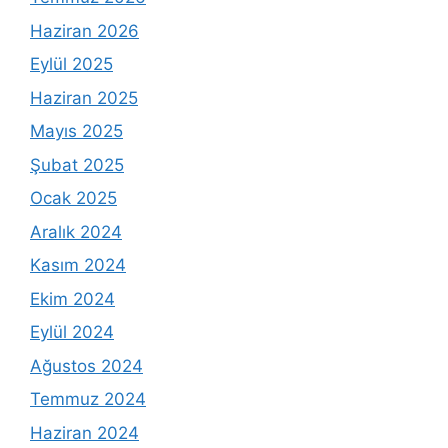
Haziran 2026
Eylül 2025
Haziran 2025
Mayıs 2025
Şubat 2025
Ocak 2025
Aralık 2024
Kasım 2024
Ekim 2024
Eylül 2024
Ağustos 2024
Temmuz 2024
Haziran 2024