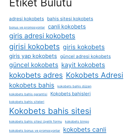
Etiket Bulutu
adresi kokobets
bahis sitesi kokobets
canli kokobets
bonus ve promosyonlar
giris adresi kokobets
girisi kokobets
giris kokobets
giris yap kokobets
güncel adresi kokobets
güncel kokobets
kayit kokobets
kokobets adres
Kokobets Adresi
kokobets bahis
kokobets bahis düzen
Kokobets bahisleri
kokobets bahis garantisi
kokobets bahis siteleri
Kokobets bahis sitesi
kokobets bahis sitesi üyelik formu
kokobets bingo
kokobets canli
kokobets bonus ve promosyonlar