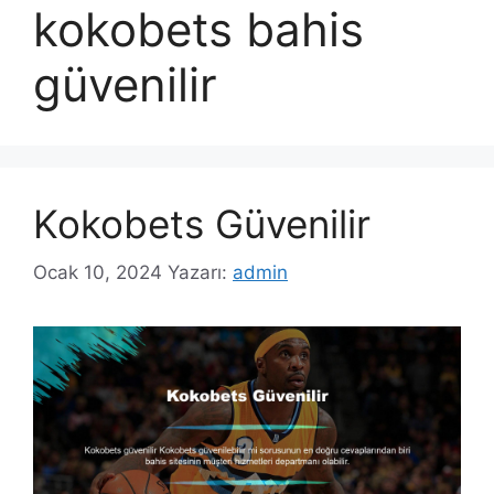
kokobets bahis
güvenilir
Kokobets Güvenilir
Ocak 10, 2024
Yazarı:
admin