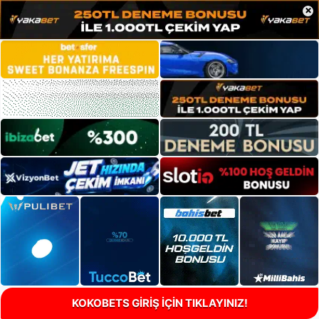
×
KOKOBETS GİRİŞ İÇİN TIKLAYINIZ!