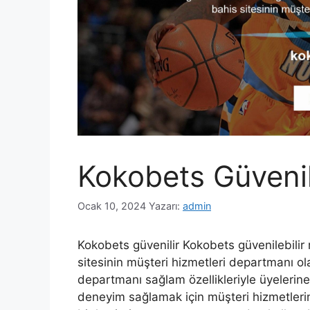
Kokobets Güvenil
Ocak 10, 2024
Yazarı:
admin
Kokobets güvenilir Kokobets güvenilebilir
sitesinin müşteri hizmetleri departmanı ol
departmanı sağlam özellikleriyle üyelerine
deneyim sağlamak için müşteri hizmetlerim