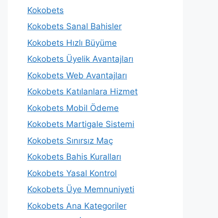
Kokobets
Kokobets Sanal Bahisler
Kokobets Hızlı Büyüme
Kokobets Üyelik Avantajları
Kokobets Web Avantajları
Kokobets Katılanlara Hizmet
Kokobets Mobil Ödeme
Kokobets Martigale Sistemi
Kokobets Sınırsız Maç
Kokobets Bahis Kuralları
Kokobets Yasal Kontrol
Kokobets Üye Memnuniyeti
Kokobets Ana Kategoriler