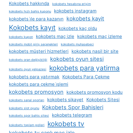
Kokobets hakkında
kokobets hesabına erişim
kokobets instagram
kokobets hızlı bahis kuponu
kokobets kayit
kokobets i̇le para kazanın
Kokobets kayıt
kokobets kaç oldu
kokobets maç izle
kokobets maç izleme
kokobets kupon
kokobets mobil giriş seçenekleri
kokobets muhasebeci
kokobets müşteri hizmetleri
kokobets nasil bir site
kokobets oyun sitesi
kokobets oran değişikliği
kokobets para yatirma
kokobets oyun yelpazesi
kokobets para yatırmak
Kokobets Para Çekme
kokobets para çekme i̇şlemi
kokobets promosyon
kokobets promosyon kodu
kokobets sikayet
Kokobets Sitesi
kokobets sanal sporları
Kokobets Spor Bahisleri
kokobets slot oyunu
kokobets telegram
kokobets spor bahis sitesi
kokobets tv
kokobets toplam golleri
kokobets tv canlı maç izle