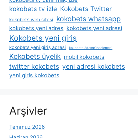
kokobets tv izle
Kokobets Twitter
kokobets whatsapp
kokobets web sitesi
kokobets yeni adres
kokobets yeni adresi
Kokobets yeni giriş
kokobets yeni giriş adresi
kokobets ödeme i̇ncelemesi
Kokobets üyelik
mobil kokobets
twitter kokobets
yeni adresi kokobets
yeni giris kokobets
Arşivler
Temmuz 2026
Haziran 2026