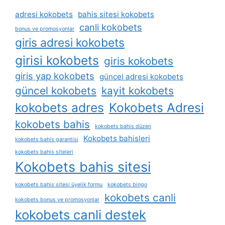
adresi kokobets
bahis sitesi kokobets
canli kokobets
bonus ve promosyonlar
giris adresi kokobets
girisi kokobets
giris kokobets
giris yap kokobets
güncel adresi kokobets
güncel kokobets
kayit kokobets
kokobets adres
Kokobets Adresi
kokobets bahis
kokobets bahis düzen
Kokobets bahisleri
kokobets bahis garantisi
kokobets bahis siteleri
Kokobets bahis sitesi
kokobets bahis sitesi üyelik formu
kokobets bingo
kokobets canli
kokobets bonus ve promosyonlar
kokobets canli destek