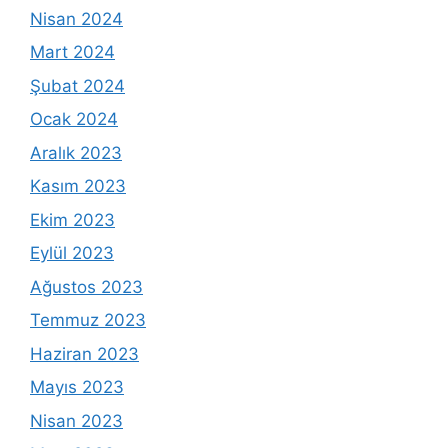
Nisan 2024
Mart 2024
Şubat 2024
Ocak 2024
Aralık 2023
Kasım 2023
Ekim 2023
Eylül 2023
Ağustos 2023
Temmuz 2023
Haziran 2023
Mayıs 2023
Nisan 2023