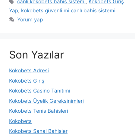
Etiketler
canlı kokobets bahis sistemi
,
Kokobets Giriş
Yap
,
kokobets güvenli mi canlı bahis sistemi
Yorum yap
Son Yazılar
Kokobets Adresi
Kokobets Giriş
Kokobets Casino Tanıtımı
Kokobets Üyelik Gereksinimleri
Kokobets Tenis Bahisleri
Kokobets
Kokobets Sanal Bahisler