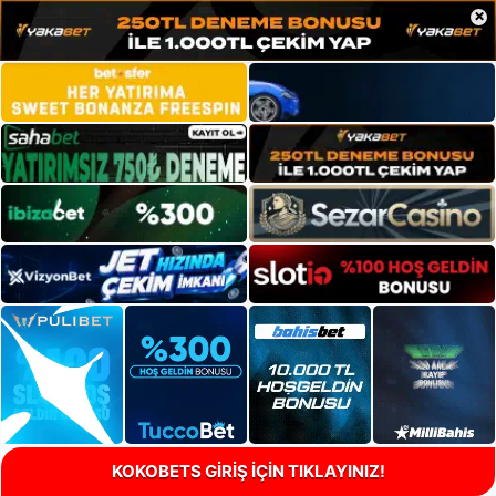
×
KOKOBETS GİRİŞ İÇİN TIKLAYINIZ!