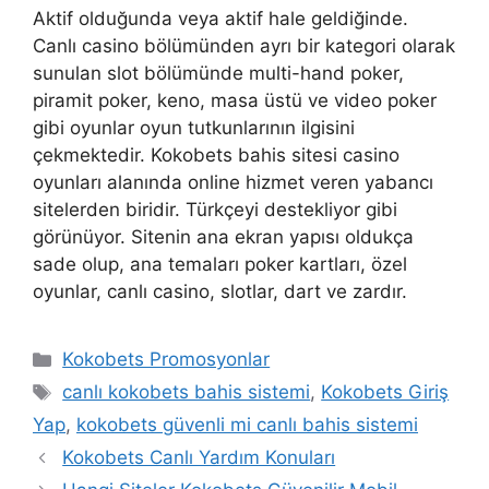
Aktif olduğunda veya aktif hale geldiğinde.
Canlı casino bölümünden ayrı bir kategori olarak
sunulan slot bölümünde multi-hand poker,
piramit poker, keno, masa üstü ve video poker
gibi oyunlar oyun tutkunlarının ilgisini
çekmektedir. Kokobets bahis sitesi casino
oyunları alanında online hizmet veren yabancı
sitelerden biridir. Türkçeyi destekliyor gibi
görünüyor. Sitenin ana ekran yapısı oldukça
sade olup, ana temaları poker kartları, özel
oyunlar, canlı casino, slotlar, dart ve zardır.
Kategoriler
Kokobets Promosyonlar
Etiketler
canlı kokobets bahis sistemi
,
Kokobets Giriş
Yap
,
kokobets güvenli mi canlı bahis sistemi
Yazı
Kokobets Canlı Yardım Konuları
dolaşımı