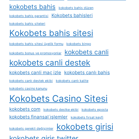
kokobets bahis
kokobets bahis düzen
Kokobets bahisleri
kokobets bahis garantisi
kokobets bahis siteleri
Kokobets bahis sitesi
kokobets bahis sitesi üyelik formu
kokobets bingo
kokobets canli
kokobets bonus ve promosyonlar
kokobets canli destek
kokobets canli maç izle
kokobets canlı bahis
kokobets canlı destek ekibi
kokobets canlı kalite
kokobets casino kanunu
Kokobets Casino Sitesi
kokobets com
kokobets destke ekibi
kokobets eposta
kokobets finansal i̇şlemler
kokobets fırsat keşfi
kokobets girisi
kokobets gerekli değişimler
kokobets giris twitter