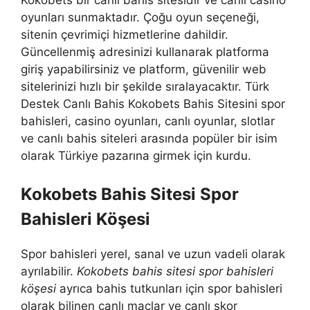
oyunları sunmaktadır. Çoğu oyun seçeneği,
sitenin çevrimiçi hizmetlerine dahildir.
Güncellenmiş adresinizi kullanarak platforma
giriş yapabilirsiniz ve platform, güvenilir web
sitelerinizi hızlı bir şekilde sıralayacaktır. Türk
Destek Canlı Bahis Kokobets Bahis Sitesini spor
bahisleri, casino oyunları, canlı oyunlar, slotlar
ve canlı bahis siteleri arasında popüler bir isim
olarak Türkiye pazarına girmek için kurdu.
Kokobets Bahis Sitesi Spor
Bahisleri Köşesi
Spor bahisleri yerel, sanal ve uzun vadeli olarak
ayrılabilir.
Kokobets bahis sitesi spor bahisleri
köşesi
ayrıca bahis tutkunları için spor bahisleri
olarak bilinen canlı maçlar ve canlı skor