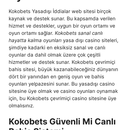
Kokobets Yasadışı İddialar web sitesi birçok
kaynak ve destek sunar. Bu kapsamda verilen
hizmet ve destekler, uygun bir oyun ortamı ve
oyun ortamı sağlar.
Kokobets sanal canlı
hayatta kalma oyunları
yasa dışı casino siteleri,
şimdiye kadarki en eksiksiz sanal ve canlı
oyunlar da dahil olmak üzere çok çeşitli
hizmetler ve destek sunar. Kokobets çevrimiçi
bahis sitesi, büyük kazanabileceğiniz dünyanın
dört bir yanından en geniş oyun ve bahis
oyunları yelpazesini sunar. Bu yasadışı casino
sitesine üye olmak ve casino oyunları oynamak
için, bu Kokobets çevrimiçi casino sitesine üye
olmalısınız.
Kokobets Güvenli Mi Canlı