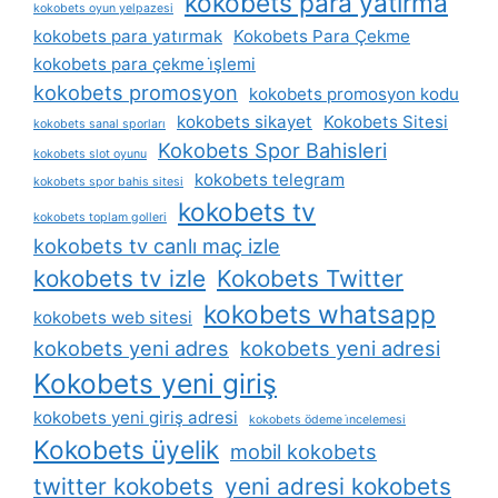
kokobets para yatirma
kokobets oyun yelpazesi
kokobets para yatırmak
Kokobets Para Çekme
kokobets para çekme i̇şlemi
kokobets promosyon
kokobets promosyon kodu
kokobets sikayet
Kokobets Sitesi
kokobets sanal sporları
Kokobets Spor Bahisleri
kokobets slot oyunu
kokobets telegram
kokobets spor bahis sitesi
kokobets tv
kokobets toplam golleri
kokobets tv canlı maç izle
kokobets tv izle
Kokobets Twitter
kokobets whatsapp
kokobets web sitesi
kokobets yeni adres
kokobets yeni adresi
Kokobets yeni giriş
kokobets yeni giriş adresi
kokobets ödeme i̇ncelemesi
Kokobets üyelik
mobil kokobets
twitter kokobets
yeni adresi kokobets