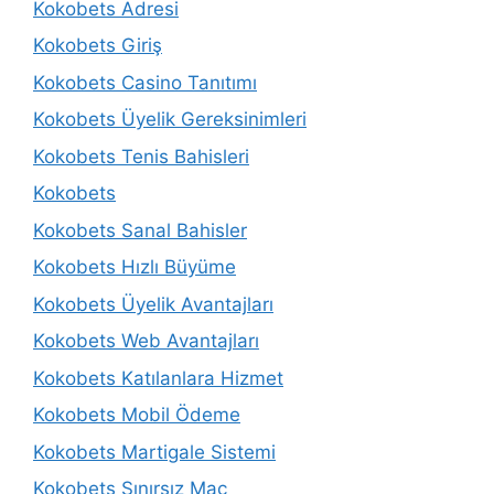
Kokobets Adresi
Kokobets Giriş
Kokobets Casino Tanıtımı
Kokobets Üyelik Gereksinimleri
Kokobets Tenis Bahisleri
Kokobets
Kokobets Sanal Bahisler
Kokobets Hızlı Büyüme
Kokobets Üyelik Avantajları
Kokobets Web Avantajları
Kokobets Katılanlara Hizmet
Kokobets Mobil Ödeme
Kokobets Martigale Sistemi
Kokobets Sınırsız Maç