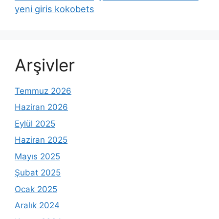
yeni giris kokobets
Arşivler
Temmuz 2026
Haziran 2026
Eylül 2025
Haziran 2025
Mayıs 2025
Şubat 2025
Ocak 2025
Aralık 2024