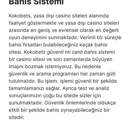
Bahis Sistemi
Kokobets, yasa dışı casino siteleri alanında
faaliyet göstermekte ve yasa dışı casino siteleri
arasında en geniş ve evrensel olarak en değerli
oyun deneyimini sunmaktadır. Verimli bir süreçle
bahis fırsatları bulabileceğiniz kaçak bahis
sitesi.
Kokobets güvenli mi canlı bahis sistemi
bir casino sitesi ve son zamanlarda büyüyen
imajını bozmak istemiyoruz. Bu nedenle
güvenlik ve arama programları her zaman gizli
tutulmalıdır. Bu işlem, işlemi güvenli bir şekilde
tamamlamanızı sağlar. Ayrıca test ve analiz
sonuçlarımızın çoğu bu sitede sizler için
sunulmaktadır. Güvenlik önlemlerinde oldukça
etkili bir şekilde bahis oynayabileceğiniz bir
sitedir.