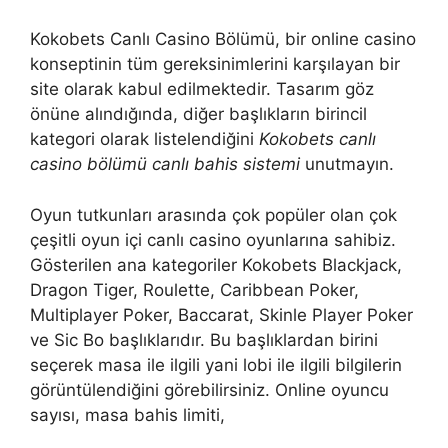
Kokobets Canlı Casino Bölümü, bir online casino
konseptinin tüm gereksinimlerini karşılayan bir
site olarak kabul edilmektedir. Tasarım göz
önüne alındığında, diğer başlıkların birincil
kategori olarak listelendiğini
Kokobets canlı
casino bölümü canlı bahis sistemi
unutmayın.
Oyun tutkunları arasında çok popüler olan çok
çeşitli oyun içi canlı casino oyunlarına sahibiz.
Gösterilen ana kategoriler Kokobets Blackjack,
Dragon Tiger, Roulette, Caribbean Poker,
Multiplayer Poker, Baccarat, Skinle Player Poker
ve Sic Bo başlıklarıdır. Bu başlıklardan birini
seçerek masa ile ilgili yani lobi ile ilgili bilgilerin
görüntülendiğini görebilirsiniz. Online oyuncu
sayısı, masa bahis limiti,