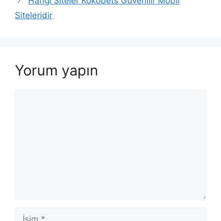
Hangi Siteler Kokobets Güvenilir Mobil
Siteleridir
Yorum yapın
Yorum
İsim