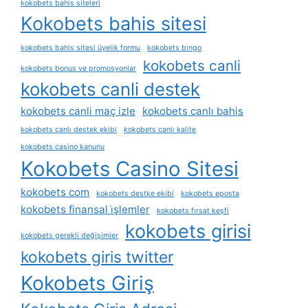
kokobets bahis siteleri
Kokobets bahis sitesi
kokobets bahis sitesi üyelik formu
kokobets bingo
kokobets canli
kokobets bonus ve promosyonlar
kokobets canli destek
kokobets canli maç izle
kokobets canlı bahis
kokobets canlı destek ekibi
kokobets canlı kalite
kokobets casino kanunu
Kokobets Casino Sitesi
kokobets com
kokobets destke ekibi
kokobets eposta
kokobets finansal i̇şlemler
kokobets fırsat keşfi
kokobets girisi
kokobets gerekli değişimler
kokobets giris twitter
Kokobets Giriş