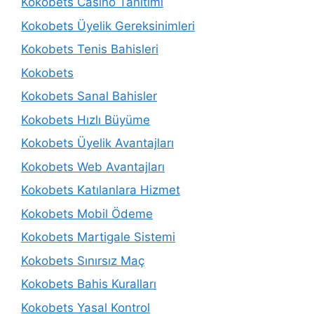
Kokobets Casino Tanıtımı
Kokobets Üyelik Gereksinimleri
Kokobets Tenis Bahisleri
Kokobets
Kokobets Sanal Bahisler
Kokobets Hızlı Büyüme
Kokobets Üyelik Avantajları
Kokobets Web Avantajları
Kokobets Katılanlara Hizmet
Kokobets Mobil Ödeme
Kokobets Martigale Sistemi
Kokobets Sınırsız Maç
Kokobets Bahis Kuralları
Kokobets Yasal Kontrol