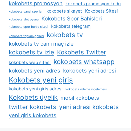
kokobets promosyon
kokobets promosyon kodu
kokobets sikayet
Kokobets Sitesi
kokobets sanal sporları
Kokobets Spor Bahisleri
kokobets slot oyunu
kokobets telegram
kokobets spor bahis sitesi
kokobets tv
kokobets toplam golleri
kokobets tv canlı maç izle
kokobets tv izle
Kokobets Twitter
kokobets whatsapp
kokobets web sitesi
kokobets yeni adres
kokobets yeni adresi
Kokobets yeni giriş
kokobets yeni giriş adresi
kokobets ödeme i̇ncelemesi
Kokobets üyelik
mobil kokobets
twitter kokobets
yeni adresi kokobets
yeni giris kokobets