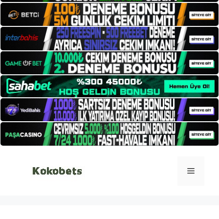
İçeriğe
atla
Menü