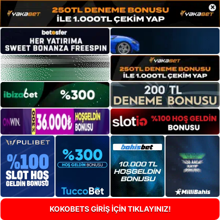
×
KOKOBETS GİRİŞ İÇİN TIKLAYINIZ!