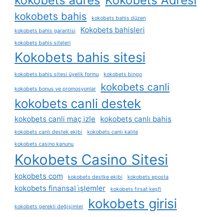
kokobets adres
Kokobets Adresi
kokobets bahis
kokobets bahis düzen
Kokobets bahisleri
kokobets bahis garantisi
kokobets bahis siteleri
Kokobets bahis sitesi
kokobets bahis sitesi üyelik formu
kokobets bingo
kokobets canli
kokobets bonus ve promosyonlar
kokobets canli destek
kokobets canli maç izle
kokobets canlı bahis
kokobets canlı destek ekibi
kokobets canlı kalite
kokobets casino kanunu
Kokobets Casino Sitesi
kokobets com
kokobets destke ekibi
kokobets eposta
kokobets finansal i̇şlemler
kokobets fırsat keşfi
kokobets girisi
kokobets gerekli değişimler