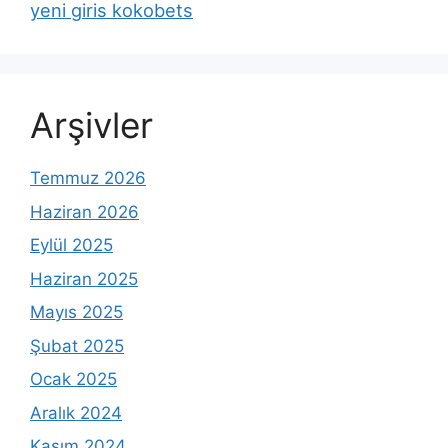
yeni giris kokobets
Arşivler
Temmuz 2026
Haziran 2026
Eylül 2025
Haziran 2025
Mayıs 2025
Şubat 2025
Ocak 2025
Aralık 2024
Kasım 2024