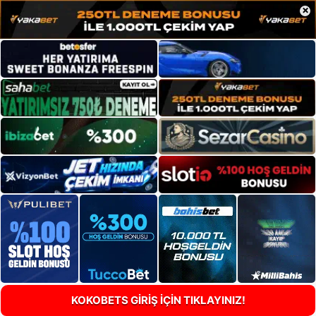
×
KOKOBETS GİRİŞ İÇİN TIKLAYINIZ!