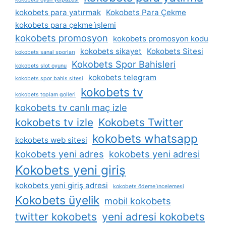
kokobets para yatırmak
Kokobets Para Çekme
kokobets para çekme i̇şlemi
kokobets promosyon
kokobets promosyon kodu
kokobets sikayet
Kokobets Sitesi
kokobets sanal sporları
Kokobets Spor Bahisleri
kokobets slot oyunu
kokobets telegram
kokobets spor bahis sitesi
kokobets tv
kokobets toplam golleri
kokobets tv canlı maç izle
kokobets tv izle
Kokobets Twitter
kokobets whatsapp
kokobets web sitesi
kokobets yeni adres
kokobets yeni adresi
Kokobets yeni giriş
kokobets yeni giriş adresi
kokobets ödeme i̇ncelemesi
Kokobets üyelik
mobil kokobets
twitter kokobets
yeni adresi kokobets