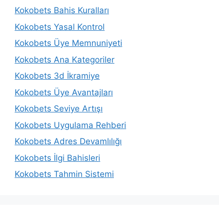
Kokobets Bahis Kuralları
Kokobets Yasal Kontrol
Kokobets Üye Memnuniyeti
Kokobets Ana Kategoriler
Kokobets 3d İkramiye
Kokobets Üye Avantajları
Kokobets Seviye Artışı
Kokobets Uygulama Rehberi
Kokobets Adres Devamlılığı
Kokobets İlgi Bahisleri
Kokobets Tahmin Sistemi