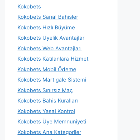
Kokobets
Kokobets Sanal Bahisler
Kokobets Hızlı Büyüme
Kokobets Üyelik Avantajları
Kokobets Web Avantajları
Kokobets Katılanlara Hizmet
Kokobets Mobil Ödeme
Kokobets Martigale Sistemi
Kokobets Sınırsız Maç
Kokobets Bahis Kuralları
Kokobets Yasal Kontrol
Kokobets Üye Memnuniyeti
Kokobets Ana Kategoriler