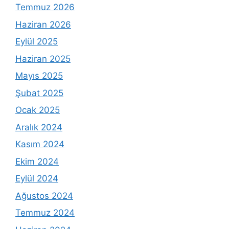
Temmuz 2026
Haziran 2026
Eylül 2025
Haziran 2025
Mayıs 2025
Şubat 2025
Ocak 2025
Aralık 2024
Kasım 2024
Ekim 2024
Eylül 2024
Ağustos 2024
Temmuz 2024