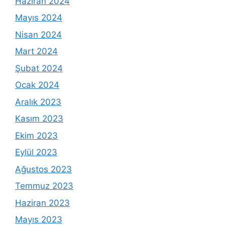
Haziran 2024
Mayıs 2024
Nisan 2024
Mart 2024
Şubat 2024
Ocak 2024
Aralık 2023
Kasım 2023
Ekim 2023
Eylül 2023
Ağustos 2023
Temmuz 2023
Haziran 2023
Mayıs 2023