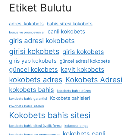
Etiket Bulutu
adresi kokobets
bahis sitesi kokobets
canli kokobets
bonus ve promosyonlar
giris adresi kokobets
girisi kokobets
giris kokobets
giris yap kokobets
güncel adresi kokobets
güncel kokobets
kayit kokobets
kokobets adres
Kokobets Adresi
kokobets bahis
kokobets bahis düzen
Kokobets bahisleri
kokobets bahis garantisi
kokobets bahis siteleri
Kokobets bahis sitesi
kokobets bahis sitesi üyelik formu
kokobets bingo
kokobets canli
kokobets bonus ve promosyonlar