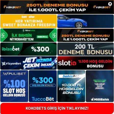
×
KOKOBETS GİRİŞ İÇİN TIKLAYINIZ!