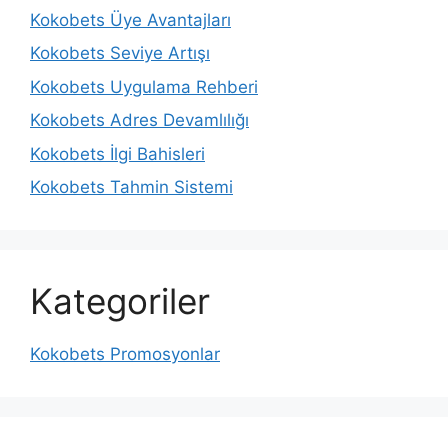
Kokobets Üye Avantajları
Kokobets Seviye Artışı
Kokobets Uygulama Rehberi
Kokobets Adres Devamlılığı
Kokobets İlgi Bahisleri
Kokobets Tahmin Sistemi
Kategoriler
Kokobets Promosyonlar