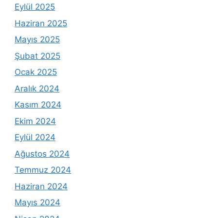
Eylül 2025
Haziran 2025
Mayıs 2025
Şubat 2025
Ocak 2025
Aralık 2024
Kasım 2024
Ekim 2024
Eylül 2024
Ağustos 2024
Temmuz 2024
Haziran 2024
Mayıs 2024