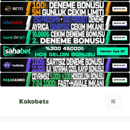
İçeriğe
atla
Menü