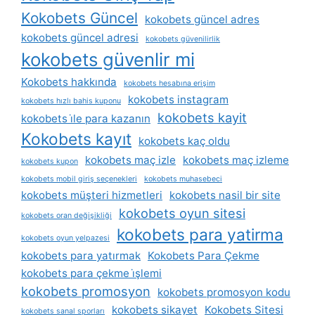
Kokobets Güncel
kokobets güncel adres
kokobets güncel adresi
kokobets güvenilirlik
kokobets güvenlir mi
Kokobets hakkında
kokobets hesabına erişim
kokobets instagram
kokobets hızlı bahis kuponu
kokobets kayit
kokobets i̇le para kazanın
Kokobets kayıt
kokobets kaç oldu
kokobets maç izle
kokobets maç izleme
kokobets kupon
kokobets mobil giriş seçenekleri
kokobets muhasebeci
kokobets müşteri hizmetleri
kokobets nasil bir site
kokobets oyun sitesi
kokobets oran değişikliği
kokobets para yatirma
kokobets oyun yelpazesi
kokobets para yatırmak
Kokobets Para Çekme
kokobets para çekme i̇şlemi
kokobets promosyon
kokobets promosyon kodu
kokobets sikayet
Kokobets Sitesi
kokobets sanal sporları