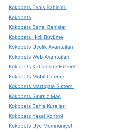
Kokobets Tenis Bahisleri
Kokobets
Kokobets Sanal Bahisler
Kokobets Hızlı Büyüme
Kokobets Üyelik Avantajları
Kokobets Web Avantajları
Kokobets Katılanlara Hizmet
Kokobets Mobil Ödeme
Kokobets Martigale Sistemi
Kokobets Sınırsız Maç
Kokobets Bahis Kuralları
Kokobets Yasal Kontrol
Kokobets Üye Memnuniyeti