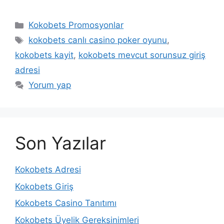
Kategoriler
Kokobets Promosyonlar
Etiketler
kokobets canlı casino poker oyunu
,
kokobets kayit
,
kokobets mevcut sorunsuz giriş
adresi
Yorum yap
Son Yazılar
Kokobets Adresi
Kokobets Giriş
Kokobets Casino Tanıtımı
Kokobets Üyelik Gereksinimleri