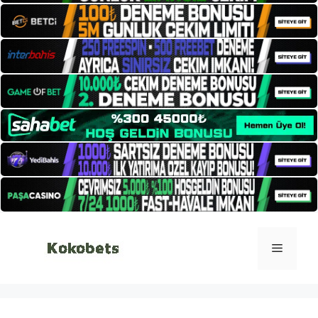
İçeriğe
atla
Menü