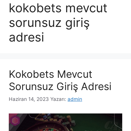
kokobets mevcut
sorunsuz giriş
adresi
Kokobets Mevcut
Sorunsuz Giriş Adresi
Haziran 14, 2023
Yazarı:
admin