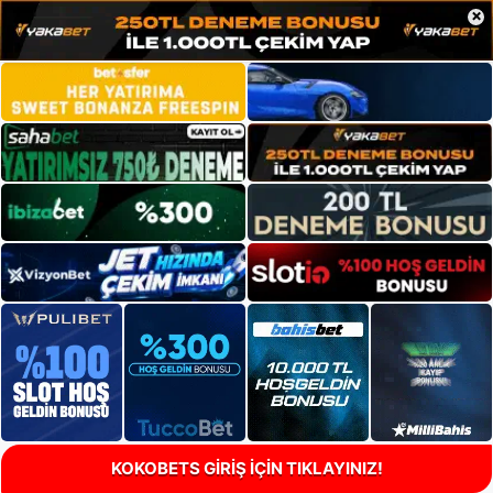
×
KOKOBETS GİRİŞ İÇİN TIKLAYINIZ!