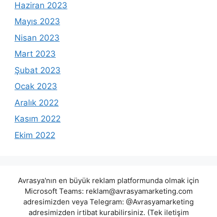
Haziran 2023
Mayıs 2023
Nisan 2023
Mart 2023
Şubat 2023
Ocak 2023
Aralık 2022
Kasım 2022
Ekim 2022
Avrasya'nın en büyük reklam platformunda olmak için
Microsoft Teams:
reklam@avrasyamarketing.com
adresimizden veya Telegram: @Avrasyamarketing
adresimizden irtibat kurabilirsiniz. (Tek iletişim