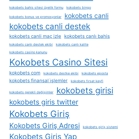
kokobets bahis sitesi üyelik formu
kokobets bingo
kokobets canli
kokobets bonus ve promosyonlar
kokobets canli destek
kokobets canli maç izle
kokobets canlı bahis
kokobets canlı destek ekibi
kokobets canlı kalite
kokobets casino kanunu
Kokobets Casino Sitesi
kokobets com
kokobets destke ekibi
kokobets eposta
kokobets finansal i̇şlemler
kokobets fırsat keşfi
kokobets girisi
kokobets gerekli değişimler
kokobets giris twitter
Kokobets Giriş
Kokobets Giriş Adresi
kokobets giriş sistemi
Kokobets Giriş Yap