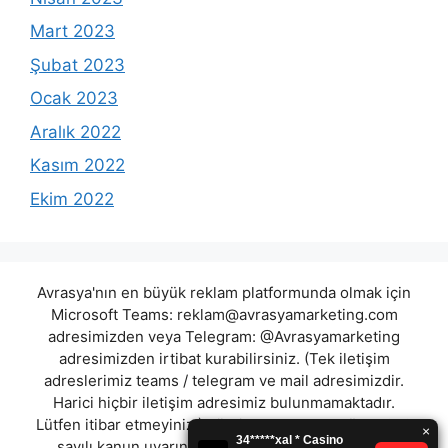
Mart 2023
Şubat 2023
Ocak 2023
Aralık 2022
Kasım 2022
Ekim 2022
Avrasya'nın en büyük reklam platformunda olmak için
Microsoft Teams:
reklam@avrasyamarketing.com
adresimizden veya Telegram: @Avrasyamarketing
adresimizden irtibat kurabilirsiniz. (Tek iletişim
adreslerimiz teams / telegram ve mail adresimizdir.
Harici hiçbir iletişim adresimiz bulunmamaktadır.
Lütfen itibar etmeyiniz.) Türkiye yasalarına göre 7258
sayılı kanun uyarınca yasa dışı bahis oynamanın