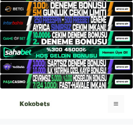
İçeriğe
atla
Menü