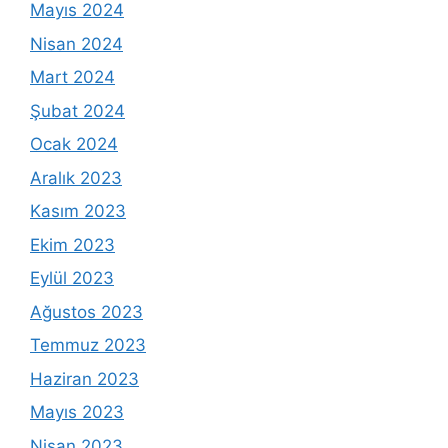
Mayıs 2024
Nisan 2024
Mart 2024
Şubat 2024
Ocak 2024
Aralık 2023
Kasım 2023
Ekim 2023
Eylül 2023
Ağustos 2023
Temmuz 2023
Haziran 2023
Mayıs 2023
Nisan 2023