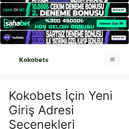
İçeriğe
atla
Menü
Kokobets İçin Yeni
Giriş Adresi
Seçenekleri