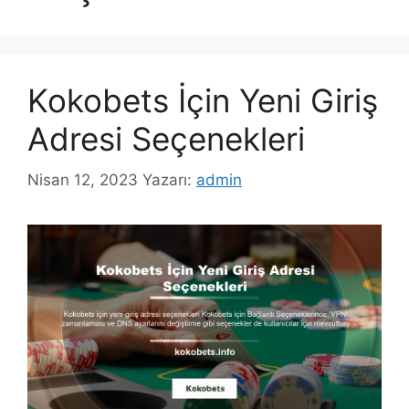
Kokobets İçin Yeni Giriş
Adresi Seçenekleri
Nisan 12, 2023
Yazarı:
admin