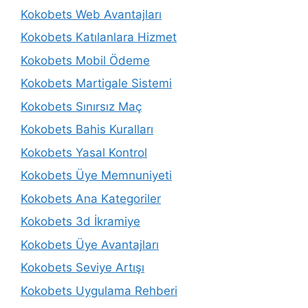
Kokobets Web Avantajları
Kokobets Katılanlara Hizmet
Kokobets Mobil Ödeme
Kokobets Martigale Sistemi
Kokobets Sınırsız Maç
Kokobets Bahis Kuralları
Kokobets Yasal Kontrol
Kokobets Üye Memnuniyeti
Kokobets Ana Kategoriler
Kokobets 3d İkramiye
Kokobets Üye Avantajları
Kokobets Seviye Artışı
Kokobets Uygulama Rehberi