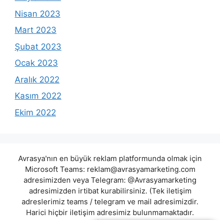
Nisan 2023
Mart 2023
Şubat 2023
Ocak 2023
Aralık 2022
Kasım 2022
Ekim 2022
Avrasya'nın en büyük reklam platformunda olmak için
Microsoft Teams:
reklam@avrasyamarketing.com
adresimizden veya Telegram: @Avrasyamarketing
adresimizden irtibat kurabilirsiniz. (Tek iletişim
adreslerimiz teams / telegram ve mail adresimizdir.
Harici hiçbir iletişim adresimiz bulunmamaktadır.