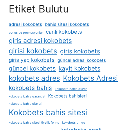
Etiket Bulutu
adresi kokobets
bahis sitesi kokobets
canli kokobets
bonus ve promosyonlar
giris adresi kokobets
girisi kokobets
giris kokobets
giris yap kokobets
güncel adresi kokobets
güncel kokobets
kayit kokobets
kokobets adres
Kokobets Adresi
kokobets bahis
kokobets bahis düzen
Kokobets bahisleri
kokobets bahis garantisi
kokobets bahis siteleri
Kokobets bahis sitesi
kokobets bahis sitesi üyelik formu
kokobets bingo