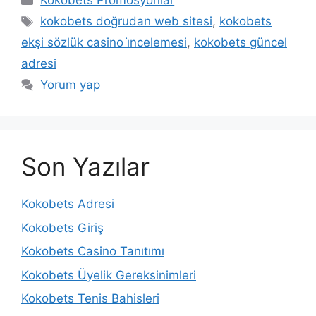
Kokobets Promosyonlar
Etiketler
kokobets doğrudan web sitesi
,
kokobets
ekşi sözlük casino i̇ncelemesi
,
kokobets güncel
adresi
Yorum yap
Son Yazılar
Kokobets Adresi
Kokobets Giriş
Kokobets Casino Tanıtımı
Kokobets Üyelik Gereksinimleri
Kokobets Tenis Bahisleri