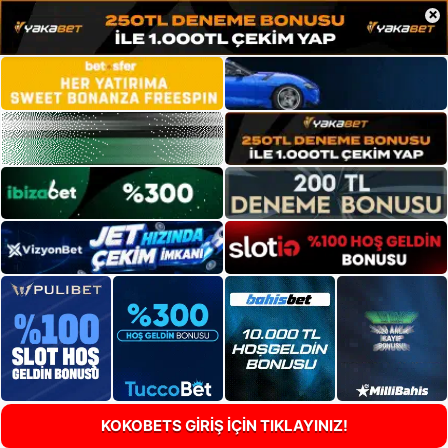
×
KOKOBETS GİRİŞ İÇİN TIKLAYINIZ!