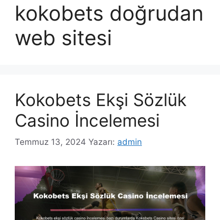
kokobets doğrudan
web sitesi
Kokobets Ekşi Sözlük
Casino İncelemesi
Temmuz 13, 2024
Yazarı:
admin