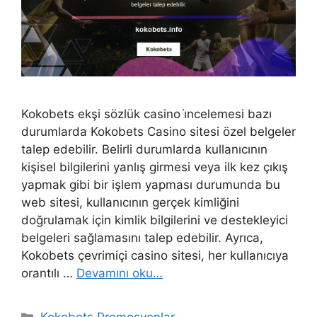
Kokobets ekşi sözlük casino i̇ncelemesi bazı
durumlarda Kokobets Casino sitesi özel belgeler
talep edebilir. Belirli durumlarda kullanıcının
kişisel bilgilerini yanlış girmesi veya ilk kez çıkış
yapmak gibi bir işlem yapması durumunda bu
web sitesi, kullanıcının gerçek kimliğini
doğrulamak için kimlik bilgilerini ve destekleyici
belgeleri sağlamasını talep edebilir. Ayrıca,
Kokobets çevrimiçi casino sitesi, her kullanıcıya
orantılı …
Devamını oku…
Kategoriler