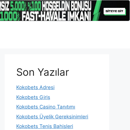
Son Yazılar
Kokobets Adresi
Kokobets Giriş
Kokobets Casino Tanıtımı
Kokobets Üyelik Gereksinimleri
Kokobets Tenis Bahisleri