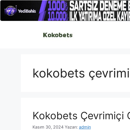
İçeriğe
atla
kokobets çevrimi
Kokobets Çevrimiçi 
Kasım 30, 2024
Yazarı:
admin