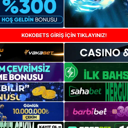
KOKOBETS GİRİŞ İÇİN TIKLAYINIZ!