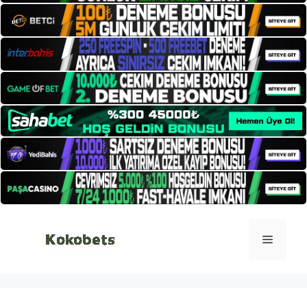
İçeriğe
atla
Menü