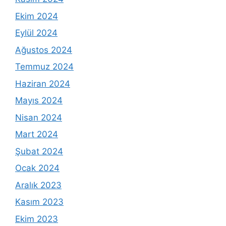
Ekim 2024
Eylül 2024
Ağustos 2024
Temmuz 2024
Haziran 2024
Mayıs 2024
Nisan 2024
Mart 2024
Şubat 2024
Ocak 2024
Aralık 2023
Kasım 2023
Ekim 2023