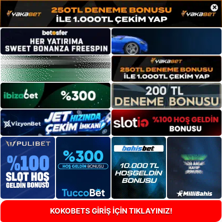
×
KOKOBETS GİRİŞ İÇİN TIKLAYINIZ!