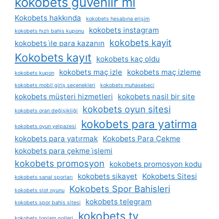
kokobets güvenlir mi
Kokobets hakkında
kokobets hesabına erişim
kokobets instagram
kokobets hızlı bahis kuponu
kokobets kayit
kokobets i̇le para kazanın
Kokobets kayıt
kokobets kaç oldu
kokobets maç izle
kokobets maç izleme
kokobets kupon
kokobets mobil giriş seçenekleri
kokobets muhasebeci
kokobets müşteri hizmetleri
kokobets nasil bir site
kokobets oyun sitesi
kokobets oran değişikliği
kokobets para yatirma
kokobets oyun yelpazesi
kokobets para yatırmak
Kokobets Para Çekme
kokobets para çekme i̇şlemi
kokobets promosyon
kokobets promosyon kodu
kokobets sikayet
Kokobets Sitesi
kokobets sanal sporları
Kokobets Spor Bahisleri
kokobets slot oyunu
kokobets telegram
kokobets spor bahis sitesi
kokobets tv
kokobets toplam golleri