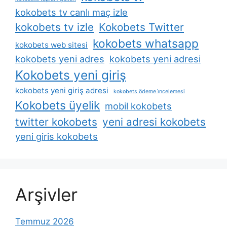
kokobets tv canlı maç izle
kokobets tv izle
Kokobets Twitter
kokobets whatsapp
kokobets web sitesi
kokobets yeni adres
kokobets yeni adresi
Kokobets yeni giriş
kokobets yeni giriş adresi
kokobets ödeme i̇ncelemesi
Kokobets üyelik
mobil kokobets
twitter kokobets
yeni adresi kokobets
yeni giris kokobets
Arşivler
Temmuz 2026