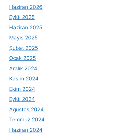
Haziran 2026
Eylül 2025
Haziran 2025
Mayıs 2025
Şubat 2025
Ocak 2025
Aralık 2024
Kasım 2024
Ekim 2024
Eylül 2024
Ağustos 2024
Temmuz 2024
Haziran 2024