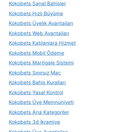
Kokobets Sanal Bahisler
Kokobets Hızlı Büyüme
Kokobets Üyelik Avantajları
Kokobets Web Avantajları
Kokobets Katılanlara Hizmet
Kokobets Mobil Ödeme
Kokobets Martigale Sistemi
Kokobets Sınırsız Maç
Kokobets Bahis Kuralları
Kokobets Yasal Kontrol
Kokobets Üye Memnuniyeti
Kokobets Ana Kategoriler
Kokobets 3d İkramiye
Kokobets Üye Avantajları