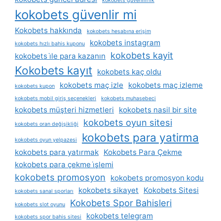
kokobets güvenilirlik
kokobets güvenlir mi
Kokobets hakkında
kokobets hesabına erişim
kokobets instagram
kokobets hızlı bahis kuponu
kokobets kayit
kokobets i̇le para kazanın
Kokobets kayıt
kokobets kaç oldu
kokobets maç izle
kokobets maç izleme
kokobets kupon
kokobets mobil giriş seçenekleri
kokobets muhasebeci
kokobets müşteri hizmetleri
kokobets nasil bir site
kokobets oyun sitesi
kokobets oran değişikliği
kokobets para yatirma
kokobets oyun yelpazesi
kokobets para yatırmak
Kokobets Para Çekme
kokobets para çekme i̇şlemi
kokobets promosyon
kokobets promosyon kodu
kokobets sikayet
Kokobets Sitesi
kokobets sanal sporları
Kokobets Spor Bahisleri
kokobets slot oyunu
kokobets telegram
kokobets spor bahis sitesi