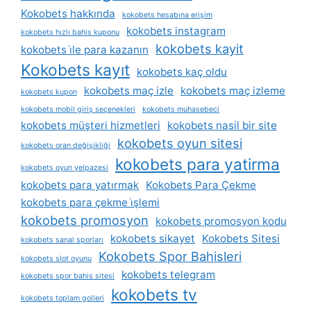
Kokobets hakkında
kokobets hesabına erişim
kokobets instagram
kokobets hızlı bahis kuponu
kokobets kayit
kokobets i̇le para kazanın
Kokobets kayıt
kokobets kaç oldu
kokobets maç izle
kokobets maç izleme
kokobets kupon
kokobets mobil giriş seçenekleri
kokobets muhasebeci
kokobets müşteri hizmetleri
kokobets nasil bir site
kokobets oyun sitesi
kokobets oran değişikliği
kokobets para yatirma
kokobets oyun yelpazesi
kokobets para yatırmak
Kokobets Para Çekme
kokobets para çekme i̇şlemi
kokobets promosyon
kokobets promosyon kodu
kokobets sikayet
Kokobets Sitesi
kokobets sanal sporları
Kokobets Spor Bahisleri
kokobets slot oyunu
kokobets telegram
kokobets spor bahis sitesi
kokobets tv
kokobets toplam golleri