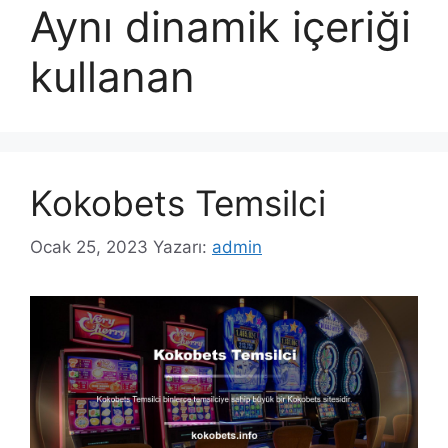
Aynı dinamik içeriği
kullanan
Kokobets Temsilci
Ocak 25, 2023
Yazarı:
admin