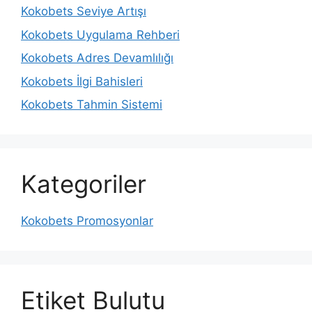
Kokobets Seviye Artışı
Kokobets Uygulama Rehberi
Kokobets Adres Devamlılığı
Kokobets İlgi Bahisleri
Kokobets Tahmin Sistemi
Kategoriler
Kokobets Promosyonlar
Etiket Bulutu