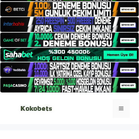
İçeriğe
atla
Menü